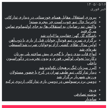
۱۴۰۵/۰۵/۱۶
خبر فوری
پیروزی استقلال مقابل همنام خوزستانی در دیداری تدارکاتی
تاجرنیا: حال تیم خوب است جز پنجره بسته!
واکنش تند رضاییان به استقلالی‌ها/ به جای اولتیماتوم تماس
می‌گرفتید
باشگاه گل گهر: حقانیت ما اثبات شد
برگزاری تمرین تیم فوتبال جوانان قبل از بازی با ذوب‌آهن
اولین مدال طلای کشتی آزاد نوجوانان ضرب شد/اسمعلی
نقره‌ای شد
انواع قاب بندی دیوار با گچبری پیش ساخته پلی یورتان
دکارت؛ تحولی لوکس، فوری و بدون تخریب در دکوراسیون
داخلی
البرز میزبان لیگ پرهیجان تکواندو شد
دیدار تدارکاتی تیم طیف تهران در کرج با حضور مسئولان
ورزش شهریار برگزار شد
دومین برد پرسپولیس در دومین بازی تدارکاتی اردوی ترکیه
ورود
نوشته تصادفی
سایدبار