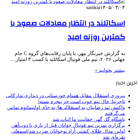
samkia
۱۴۰۵/۰۴/۰۴
اسکاتلند در انتظار معادلات صعود با
کمترین روزنه امید
به گزارش خبرنگار مهر، با پایان رقابت‌های گروه C جام
جهانی ۲۰۲۶، تیم ملی فوتبال اسکاتلند با کسب ۳ امتیاز…
بیشتر بخوانید »
آخرین اخبار
پیروزی استقلال مقابل همنام خوزستانی در دیداری تدارکاتی
تاجرنیا: حال تیم خوب است جز پنجره بسته!
واکنش تند رضاییان به استقلالی‌ها/ به جای اولتیماتوم تماس
می‌گرفتید
باشگاه گل گهر: حقانیت ما اثبات شد
برگزاری تمرین تیم فوتبال جوانان قبل از بازی با ذوب‌آهن
اولین مدال طلای کشتی آزاد نوجوانان ضرب شد/اسمعلی
نقره‌ای شد