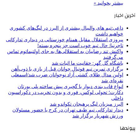
بیشتر بخوانید »
آخرین اخبار
داعی:تیم های والیبال بیشتری از البرز در لیگ‌های کشوری
خواهیم داشت
پیروزی استقلال مقابل همنام خوزستانی در دیداری تدارکاتی
تاجرنیا: حال تیم خوب است جز پنجره بسته!
واکنش تند رضاییان به استقلالی‌ها/ به جای اولتیماتوم تماس
می‌گرفتید
باشگاه گل گهر: حقانیت ما اثبات شد
برگزاری تمرین تیم فوتبال جوانان قبل از بازی با ذوب‌آهن
اولین مدال طلای کشتی آزاد نوجوانان ضرب شد/اسمعلی
نقره‌ای شد
انواع قاب بندی دیوار با گچبری پیش ساخته پلی یورتان
دکارت؛ تحولی لوکس، فوری و بدون تخریب در دکوراسیون
داخلی
البرز میزبان لیگ پرهیجان تکواندو شد
دیدار تدارکاتی تیم طیف تهران در کرج با حضور مسئولان
ورزش شهریار برگزار شد
پیوندها