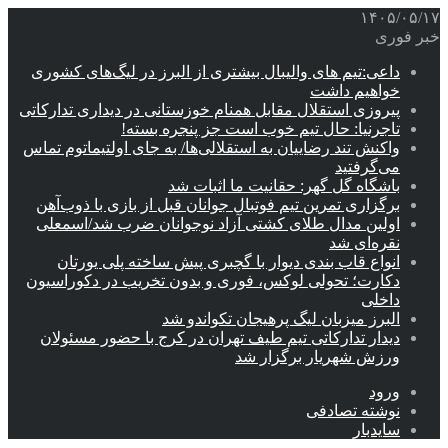
۱۴۰۵/۰۵/۱۷
خبر فوری
داعی:تیم های والیبال بیشتری از البرز در لیگ‌های کشوری
خواهیم داشت
پیروزی استقلال مقابل همنام خوزستانی در دیداری تدارکاتی
تاجرنیا: حال تیم خوب است جز پنجره بسته!
واکنش تند رضاییان به استقلالی‌ها/ به جای اولتیماتوم تماس
می‌گرفتید
باشگاه گل گهر: حقانیت ما اثبات شد
برگزاری تمرین تیم فوتبال جوانان قبل از بازی با ذوب‌آهن
اولین مدال طلای کشتی آزاد نوجوانان ضرب شد/اسمعلی
نقره‌ای شد
انواع قاب بندی دیوار با گچبری پیش ساخته پلی یورتان
دکارت؛ تحولی لوکس، فوری و بدون تخریب در دکوراسیون
داخلی
البرز میزبان لیگ پرهیجان تکواندو شد
دیدار تدارکاتی تیم طیف تهران در کرج با حضور مسئولان
ورزش شهریار برگزار شد
ورود
نوشته تصادفی
سایدبار