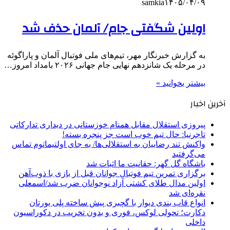
samkia
۱۴۰۵/۰۴/۰۹
اولین شگفتی جام/ آلمان حذف شد
به گزارش خبرنگار مهر، تیم‌های ملی فوتبال آلمان و پاراگوئه
در مرحله یک شانزدهم نهایی جام جهانی ۲۰۲۶ بامداد امروز…
بیشتر بخوانید »
آخرین اخبار
پیروزی استقلال مقابل همنام خوزستانی در دیداری تدارکاتی
تاجرنیا: حال تیم خوب است جز پنجره بسته!
واکنش تند رضاییان به استقلالی‌ها/ به جای اولتیماتوم تماس
می‌گرفتید
باشگاه گل گهر: حقانیت ما اثبات شد
برگزاری تمرین تیم فوتبال جوانان قبل از بازی با ذوب‌آهن
اولین مدال طلای کشتی آزاد نوجوانان ضرب شد/اسمعلی
نقره‌ای شد
انواع قاب بندی دیوار با گچبری پیش ساخته پلی یورتان
دکارت؛ تحولی لوکس، فوری و بدون تخریب در دکوراسیون
داخلی