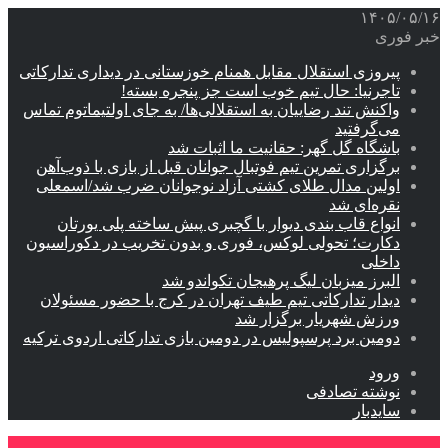
۱۴۰۵/۰۵/۱۶
خبر فوری
پیروزی استقلال مقابل همنام خوزستانی در دیداری تدارکاتی
تاجرنیا: حال تیم خوب است جز پنجره بسته!
واکنش تند رضاییان به استقلالی‌ها/ به جای اولتیماتوم تماس
می‌گرفتید
باشگاه گل گهر: حقانیت ما اثبات شد
برگزاری تمرین تیم فوتبال جوانان قبل از بازی با ذوب‌آهن
اولین مدال طلای کشتی آزاد نوجوانان ضرب شد/اسمعلی
نقره‌ای شد
انواع قاب بندی دیوار با گچبری پیش ساخته پلی یورتان
دکارت؛ تحولی لوکس، فوری و بدون تخریب در دکوراسیون
داخلی
البرز میزبان لیگ پرهیجان تکواندو شد
دیدار تدارکاتی تیم طیف تهران در کرج با حضور مسئولان
ورزش شهریار برگزار شد
دومین برد پرسپولیس در دومین بازی تدارکاتی اردوی ترکیه
ورود
نوشته تصادفی
سایدبار