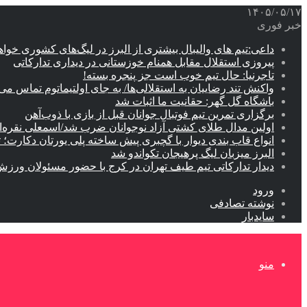
۱۴۰۵/۰۵/۱۷
خبر فوری
داعی:تیم های والیبال بیشتری از البرز در لیگ‌های کشوری خوا
پیروزی استقلال مقابل همنام خوزستانی در دیداری تدارکاتی
تاجرنیا: حال تیم خوب است جز پنجره بسته!
واکنش تند رضاییان به استقلالی‌ها/ به جای اولتیماتوم تماس می‌
باشگاه گل گهر: حقانیت ما اثبات شد
برگزاری تمرین تیم فوتبال جوانان قبل از بازی با ذوب‌آهن
اولین مدال طلای کشتی آزاد نوجوانان ضرب شد/اسمعلی نقره‌
انواع قاب بندی دیوار با گچبری پیش ساخته پلی یورتان دکارت
البرز میزبان لیگ پرهیجان تکواندو شد
دیدار تدارکاتی تیم طیف تهران در کرج با حضور مسئولان ورزش
ورود
نوشته تصادفی
سایدبار
منو