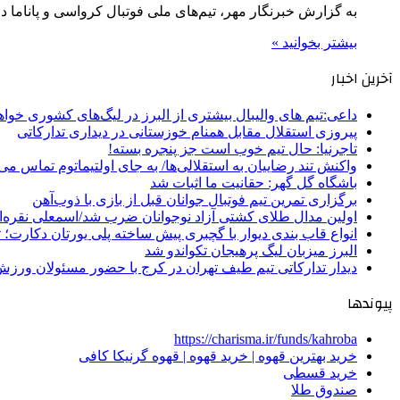
به گزارش خبرنگار مهر، تیم‌های ملی فوتبال کرواسی و پاناما در دور د
بیشتر بخوانید »
آخرین اخبار
داعی:تیم های والیبال بیشتری از البرز در لیگ‌های کشوری خوا
پیروزی استقلال مقابل همنام خوزستانی در دیداری تدارکاتی
تاجرنیا: حال تیم خوب است جز پنجره بسته!
واکنش تند رضاییان به استقلالی‌ها/ به جای اولتیماتوم تماس می‌
باشگاه گل گهر: حقانیت ما اثبات شد
برگزاری تمرین تیم فوتبال جوانان قبل از بازی با ذوب‌آهن
اولین مدال طلای کشتی آزاد نوجوانان ضرب شد/اسمعلی نقره‌
انواع قاب بندی دیوار با گچبری پیش ساخته پلی یورتان دکارت
البرز میزبان لیگ پرهیجان تکواندو شد
دیدار تدارکاتی تیم طیف تهران در کرج با حضور مسئولان ورزش
پیوندها
https://charisma.ir/funds/kahroba
خرید بهترین قهوه | خرید قهوه | قهوه گرنیکا کافی
خرید قسطی
صندوق طلا