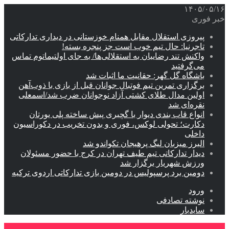
۱۴۰۵/۰۵/۱۶
خبر فوری
پیروزی استقلال مقابل همنام خوزستانی در دیداری تدارکاتی
تاجرنیا: حال تیم خوب است جز پنجره بسته!
واکنش تند رضاییان به استقلالی‌ها/ به جای اولتیماتوم تماس
می‌گرفتید
باشگاه گل گهر: حقانیت ما اثبات شد
برگزاری تمرین تیم فوتبال جوانان قبل از بازی با ذوب‌آهن
اولین مدال طلای کشتی آزاد نوجوانان ضرب شد/اسمعلی
نقره‌ای شد
انواع قاب بندی دیوار با گچبری پیش ساخته پلی یورتان
دکارت؛ تحولی لوکس، فوری و بدون تخریب در دکوراسیون
داخلی
البرز میزبان لیگ پرهیجان تکواندو شد
دیدار تدارکاتی تیم طیف تهران در کرج با حضور مسئولان
ورزش شهریار برگزار شد
دومین برد پرسپولیس در دومین بازی تدارکاتی اردوی ترکیه
ورود
نوشته تصادفی
سایدبار