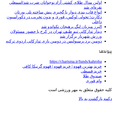
اولین مدال طلای کشتی آزاد نوجوانان ضرب شد/اسمعلی
نقره‌ای شد
انواع قاب بندی دیوار با گچبری پیش ساخته پلی یورتان
دکارت؛ تحولی لوکس، فوری و بدون تخریب در دکوراسیون
داخلی
البرز میزبان لیگ پرهیجان تکواندو شد
دیدار تدارکاتی تیم طیف تهران در کرج با حضور مسئولان
ورزش شهریار برگزار شد
دومین برد پرسپولیس در دومین بازی تدارکاتی اردوی ترکیه
پیوندها
https://charisma.ir/funds/kahroba
خرید بهترین قهوه | خرید قهوه | قهوه گرنیکا کافی
خرید قسطی
صندوق طلا
وام فوری
کلیه حقوق متعلق به مهر ورزشی است
دکمه بازگشت به بالا