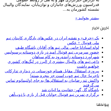
فدراسیون ورزش‌های جانبازان و توان‌یابان، نمایندگان والیبال
نشسته کشورمان به…
بیشتر بخوانید »
آخرین اخبار
یک «حرف» و نقشه ایران در عکس‌های یادگاری کاپیتان تیم
ملی فوتبال + عکس
لوله اسپادانا حامی مالی تیم های آقایان باشگاه طیف
حضور سرمربی تیم فوتبال امید در بازی دوستانه پرسپولیس
شهرآورد دوستانه زاینده‌رود به کام سپاهان
داعی:تیم های والیبال بیشتری از البرز در لیگ‌های کشوری
خواهیم داشت
پیروزی استقلال مقابل همنام خوزستانی در دیداری تدارکاتی
تاجرنیا: حال تیم خوب است جز پنجره بسته!
واکنش تند رضاییان به استقلالی‌ها/ به جای اولتیماتوم تماس
می‌گرفتید
باشگاه گل گهر: حقانیت ما اثبات شد
برگزاری تمرین تیم فوتبال جوانان قبل از بازی با ذوب‌آهن
پیوندها