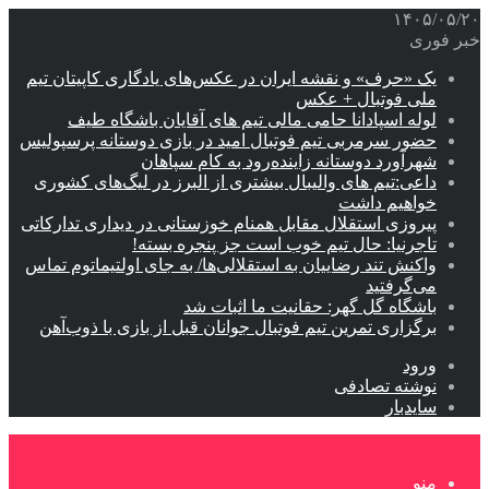
۱۴۰۵/۰۵/۲۰
خبر فوری
یک «حرف» و نقشه ایران در عکس‌های یادگاری کاپیتان تیم
ملی فوتبال + عکس
لوله اسپادانا حامی مالی تیم های آقایان باشگاه طیف
حضور سرمربی تیم فوتبال امید در بازی دوستانه پرسپولیس
شهرآورد دوستانه زاینده‌رود به کام سپاهان
داعی:تیم های والیبال بیشتری از البرز در لیگ‌های کشوری
خواهیم داشت
پیروزی استقلال مقابل همنام خوزستانی در دیداری تدارکاتی
تاجرنیا: حال تیم خوب است جز پنجره بسته!
واکنش تند رضاییان به استقلالی‌ها/ به جای اولتیماتوم تماس
می‌گرفتید
باشگاه گل گهر: حقانیت ما اثبات شد
برگزاری تمرین تیم فوتبال جوانان قبل از بازی با ذوب‌آهن
ورود
نوشته تصادفی
سایدبار
منو