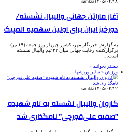
samkia
۱۴۰۵/۰۴/۱۸
آغاز ماراتن جهانی والیبال نشسته/
دورخیز ایران برای اولین سهمیه المپیک
به گزارش خبرنگار مهر، کشور چین از روز جمعه (۱۹ تیر)
برگزارکننده رقابت جهانی میان ۳۲ تیم والیبال نشسته
است…
بیشتر بخوانید »
ورزش > سایر ورزشها
samkia
۱۴۰۵/۰۴/۱۲
کاروان والیبال نشسته به نام شهیده
"صفیه علی‌قورچی" نامگذاری شد
به گزارش خبرگزاری مهر و به نقل از روابط عمومی