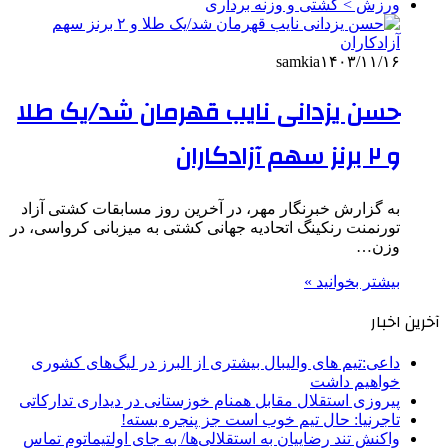
ورزش > کشتی و وزنه برداری
samkia
۱۴۰۳/۱۱/۱۶
حسن یزدانی نایب قهرمان شد/یک طلا
و ۲ برنز سهم آزادکاران
به گزارش خبرنگار مهر، در آخرین روز مسابقات کشتی آزاد
تورنمنت رنکینگ اتحادیه جهانی کشتی به میزبانی کرواسی، در
وزن…
بیشتر بخوانید »
آخرین اخبار
داعی:تیم های والیبال بیشتری از البرز در لیگ‌های کشوری
خواهیم داشت
پیروزی استقلال مقابل همنام خوزستانی در دیداری تدارکاتی
تاجرنیا: حال تیم خوب است جز پنجره بسته!
واکنش تند رضاییان به استقلالی‌ها/ به جای اولتیماتوم تماس