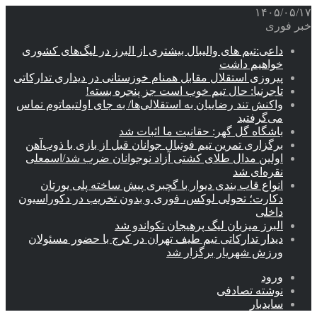
۱۴۰۵/۰۵/۱۷
خبر فوری
داعی:تیم های والیبال بیشتری از البرز در لیگ‌های کشوری
خواهیم داشت
پیروزی استقلال مقابل همنام خوزستانی در دیداری تدارکاتی
تاجرنیا: حال تیم خوب است جز پنجره بسته!
واکنش تند رضاییان به استقلالی‌ها/ به جای اولتیماتوم تماس
می‌گرفتید
باشگاه گل گهر: حقانیت ما اثبات شد
برگزاری تمرین تیم فوتبال جوانان قبل از بازی با ذوب‌آهن
اولین مدال طلای کشتی آزاد نوجوانان ضرب شد/اسمعلی
نقره‌ای شد
انواع قاب بندی دیوار با گچبری پیش ساخته پلی یورتان
دکارت؛ تحولی لوکس، فوری و بدون تخریب در دکوراسیون
داخلی
البرز میزبان لیگ پرهیجان تکواندو شد
دیدار تدارکاتی تیم طیف تهران در کرج با حضور مسئولان
ورزش شهریار برگزار شد
ورود
نوشته تصادفی
سایدبار