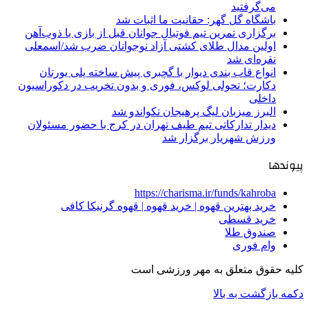
می‌گرفتید
باشگاه گل گهر: حقانیت ما اثبات شد
برگزاری تمرین تیم فوتبال جوانان قبل از بازی با ذوب‌آهن
اولین مدال طلای کشتی آزاد نوجوانان ضرب شد/اسمعلی
نقره‌ای شد
انواع قاب بندی دیوار با گچبری پیش ساخته پلی یورتان
دکارت؛ تحولی لوکس، فوری و بدون تخریب در دکوراسیون
داخلی
البرز میزبان لیگ پرهیجان تکواندو شد
دیدار تدارکاتی تیم طیف تهران در کرج با حضور مسئولان
ورزش شهریار برگزار شد
پیوندها
https://charisma.ir/funds/kahroba
خرید بهترین قهوه | خرید قهوه | قهوه گرنیکا کافی
خرید قسطی
صندوق طلا
وام فوری
کلیه حقوق متعلق به مهر ورزشی است
دکمه بازگشت به بالا