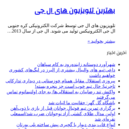
بهترین تلویزیون های ال جی
تلویزیون های ال جی توسط شرکت الکترونیکی کره جنوبی
ال جی الکترونیکس تولید می شوند. ال جی از سال 2013…
بیشتر بخوانید »
آخرین اخبار
شهرآورد دوستانه زاینده‌رود به کام سپاهان
داعی:تیم های والیبال بیشتری از البرز در لیگ‌های کشوری
خواهیم داشت
پیروزی استقلال مقابل همنام خوزستانی در دیداری تدارکاتی
تاجرنیا: حال تیم خوب است جز پنجره بسته!
واکنش تند رضاییان به استقلالی‌ها/ به جای اولتیماتوم تماس
می‌گرفتید
باشگاه گل گهر: حقانیت ما اثبات شد
برگزاری تمرین تیم فوتبال جوانان قبل از بازی با ذوب‌آهن
اولین مدال طلای کشتی آزاد نوجوانان ضرب شد/اسمعلی
نقره‌ای شد
انواع قاب بندی دیوار با گچبری پیش ساخته پلی یورتان