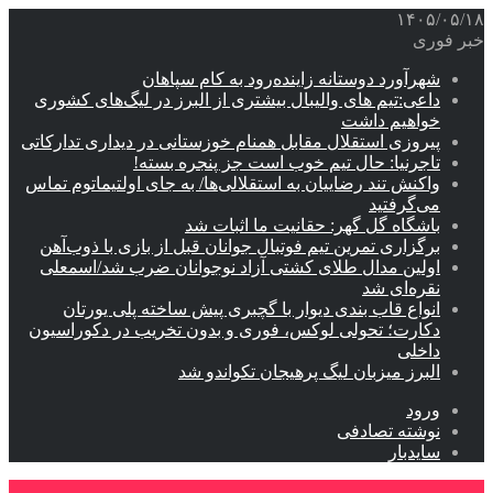
۱۴۰۵/۰۵/۱۸
خبر فوری
شهرآورد دوستانه زاینده‌رود به کام سپاهان
داعی:تیم های والیبال بیشتری از البرز در لیگ‌های کشوری
خواهیم داشت
پیروزی استقلال مقابل همنام خوزستانی در دیداری تدارکاتی
تاجرنیا: حال تیم خوب است جز پنجره بسته!
واکنش تند رضاییان به استقلالی‌ها/ به جای اولتیماتوم تماس
می‌گرفتید
باشگاه گل گهر: حقانیت ما اثبات شد
برگزاری تمرین تیم فوتبال جوانان قبل از بازی با ذوب‌آهن
اولین مدال طلای کشتی آزاد نوجوانان ضرب شد/اسمعلی
نقره‌ای شد
انواع قاب بندی دیوار با گچبری پیش ساخته پلی یورتان
دکارت؛ تحولی لوکس، فوری و بدون تخریب در دکوراسیون
داخلی
البرز میزبان لیگ پرهیجان تکواندو شد
ورود
نوشته تصادفی
سایدبار