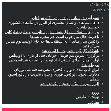
۱۴۰۵/۰۵/۱۸
خبر فوری
شهرآورد دوستانه زاینده‌رود به کام سپاهان
داعی:تیم های والیبال بیشتری از البرز در لیگ‌های کشوری
خواهیم داشت
پیروزی استقلال مقابل همنام خوزستانی در دیداری تدارکاتی
تاجرنیا: حال تیم خوب است جز پنجره بسته!
واکنش تند رضاییان به استقلالی‌ها/ به جای اولتیماتوم تماس
می‌گرفتید
باشگاه گل گهر: حقانیت ما اثبات شد
برگزاری تمرین تیم فوتبال جوانان قبل از بازی با ذوب‌آهن
اولین مدال طلای کشتی آزاد نوجوانان ضرب شد/اسمعلی
نقره‌ای شد
انواع قاب بندی دیوار با گچبری پیش ساخته پلی یورتان
دکارت؛ تحولی لوکس، فوری و بدون تخریب در دکوراسیون
داخلی
البرز میزبان لیگ پرهیجان تکواندو شد
ورود
نوشته تصادفی
سایدبار