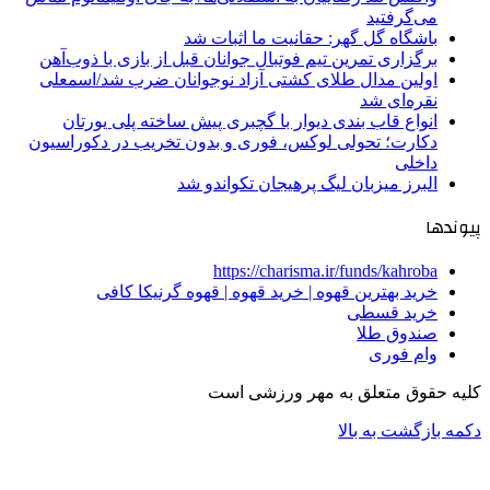
می‌گرفتید
باشگاه گل گهر: حقانیت ما اثبات شد
برگزاری تمرین تیم فوتبال جوانان قبل از بازی با ذوب‌آهن
اولین مدال طلای کشتی آزاد نوجوانان ضرب شد/اسمعلی
نقره‌ای شد
انواع قاب بندی دیوار با گچبری پیش ساخته پلی یورتان
دکارت؛ تحولی لوکس، فوری و بدون تخریب در دکوراسیون
داخلی
البرز میزبان لیگ پرهیجان تکواندو شد
پیوندها
https://charisma.ir/funds/kahroba
خرید بهترین قهوه | خرید قهوه | قهوه گرنیکا کافی
خرید قسطی
صندوق طلا
وام فوری
کلیه حقوق متعلق به مهر ورزشی است
دکمه بازگشت به بالا