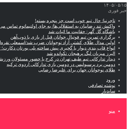
۱۴۰۵/۰۵/۱۵
خبر فوری
تاجرنیا: حال تیم خوب است جز پنجره بسته!
واکنش تند رضاییان به استقلالی‌ها/ به جای اولتیماتوم تماس می‌
باشگاه گل گهر: حقانیت ما اثبات شد
برگزاری تمرین تیم فوتبال جوانان قبل از بازی با ذوب‌آهن
اولین مدال طلای کشتی آزاد نوجوانان ضرب شد/اسمعلی نقره‌
انواع قاب بندی دیوار با گچبری پیش ساخته پلی یورتان دکارت
البرز میزبان لیگ پرهیجان تکواندو شد
دیدار تدارکاتی تیم طیف تهران در کرج با حضور مسئولان ورزش
دومین برد پرسپولیس در دومین بازی تدارکاتی اردوی ترکیه
طلای نوجوانان جهان برای علیرضا رضایی
ورود
نوشته تصادفی
سایدبار
منو