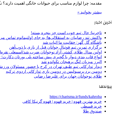
مقدمه: چرا لوازم مناسب برای حیوانات خانگی اهمیت دارند؟ ن
بیشتر بخوانید »
آخرین اخبار
تاجرنیا: حال تیم خوب است جز پنجره بسته!
واکنش تند رضاییان به استقلالی‌ها/ به جای اولتیماتوم تماس می‌
باشگاه گل گهر: حقانیت ما اثبات شد
برگزاری تمرین تیم فوتبال جوانان قبل از بازی با ذوب‌آهن
اولین مدال طلای کشتی آزاد نوجوانان ضرب شد/اسمعلی نقره‌
انواع قاب بندی دیوار با گچبری پیش ساخته پلی یورتان دکارت
البرز میزبان لیگ پرهیجان تکواندو شد
دیدار تدارکاتی تیم طیف تهران در کرج با حضور مسئولان ورزش
دومین برد پرسپولیس در دومین بازی تدارکاتی اردوی ترکیه
طلای نوجوانان جهان برای علیرضا رضایی
پیوندها
https://charisma.ir/funds/kahroba
خرید بهترین قهوه | خرید قهوه | قهوه گرنیکا کافی
خرید قسطی
صندوق طلا