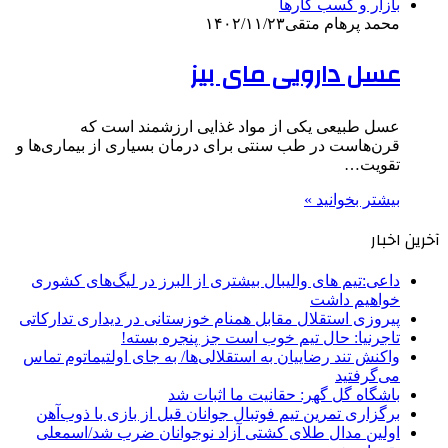
بازار و کسب کارها
محمد پرهام متقی
۱۴۰۲/۱۱/۲۳
عسل دارویی مای بیز
عسل طبیعی یکی از مواد غذایی ارزشمند است که
قرن‌هاست در طب سنتی برای درمان بسیاری از بیماری‌ها و
تقویت…
بیشتر بخوانید »
آخرین اخبار
داعی:تیم های والیبال بیشتری از البرز در لیگ‌های کشوری
خواهیم داشت
پیروزی استقلال مقابل همنام خوزستانی در دیداری تدارکاتی
تاجرنیا: حال تیم خوب است جز پنجره بسته!
واکنش تند رضاییان به استقلالی‌ها/ به جای اولتیماتوم تماس
می‌گرفتید
باشگاه گل گهر: حقانیت ما اثبات شد
برگزاری تمرین تیم فوتبال جوانان قبل از بازی با ذوب‌آهن
اولین مدال طلای کشتی آزاد نوجوانان ضرب شد/اسمعلی