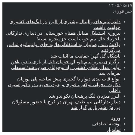
۱۴۰۵/۰۵/۱۷
خبر فوری
داعی:تیم های والیبال بیشتری از البرز در لیگ‌های کشوری
خواهیم داشت
پیروزی استقلال مقابل همنام خوزستانی در دیداری تدارکاتی
تاجرنیا: حال تیم خوب است جز پنجره بسته!
واکنش تند رضاییان به استقلالی‌ها/ به جای اولتیماتوم تماس
می‌گرفتید
باشگاه گل گهر: حقانیت ما اثبات شد
برگزاری تمرین تیم فوتبال جوانان قبل از بازی با ذوب‌آهن
اولین مدال طلای کشتی آزاد نوجوانان ضرب شد/اسمعلی
نقره‌ای شد
انواع قاب بندی دیوار با گچبری پیش ساخته پلی یورتان
دکارت؛ تحولی لوکس، فوری و بدون تخریب در دکوراسیون
داخلی
البرز میزبان لیگ پرهیجان تکواندو شد
دیدار تدارکاتی تیم طیف تهران در کرج با حضور مسئولان
ورزش شهریار برگزار شد
ورود
نوشته تصادفی
سایدبار