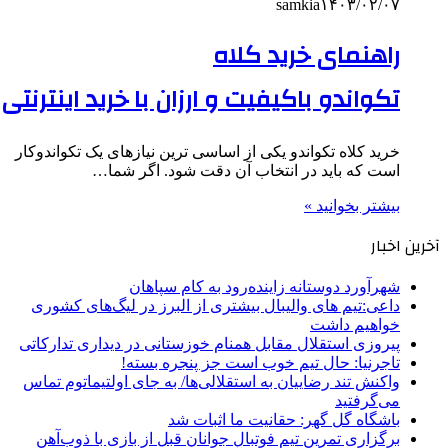
samkia
۱۴۰۳/۰۲/۰۷
راهنمای خرید کلاه
تکواندو باکیفیت و ارزان با خرید اینترنتی
خرید کلاه تکواندو یکی از اساسی ترین نیازهای یک تکواندوکار
است که باید در انتخاب آن دقت شود. اگر شما…
بیشتر بخوانید »
آخرین اخبار
شهرآورد دوستانه زاینده‌رود به کام سپاهان
داعی:تیم های والیبال بیشتری از البرز در لیگ‌های کشوری
خواهیم داشت
پیروزی استقلال مقابل همنام خوزستانی در دیداری تدارکاتی
تاجرنیا: حال تیم خوب است جز پنجره بسته!
واکنش تند رضاییان به استقلالی‌ها/ به جای اولتیماتوم تماس
می‌گرفتید
باشگاه گل گهر: حقانیت ما اثبات شد
برگزاری تمرین تیم فوتبال جوانان قبل از بازی با ذوب‌آهن