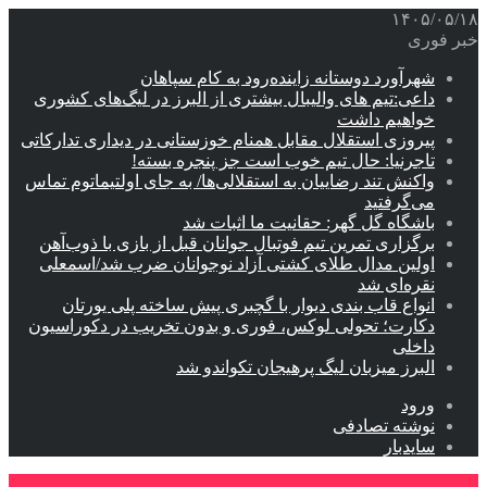
۱۴۰۵/۰۵/۱۸
خبر فوری
شهرآورد دوستانه زاینده‌رود به کام سپاهان
داعی:تیم های والیبال بیشتری از البرز در لیگ‌های کشوری
خواهیم داشت
پیروزی استقلال مقابل همنام خوزستانی در دیداری تدارکاتی
تاجرنیا: حال تیم خوب است جز پنجره بسته!
واکنش تند رضاییان به استقلالی‌ها/ به جای اولتیماتوم تماس
می‌گرفتید
باشگاه گل گهر: حقانیت ما اثبات شد
برگزاری تمرین تیم فوتبال جوانان قبل از بازی با ذوب‌آهن
اولین مدال طلای کشتی آزاد نوجوانان ضرب شد/اسمعلی
نقره‌ای شد
انواع قاب بندی دیوار با گچبری پیش ساخته پلی یورتان
دکارت؛ تحولی لوکس، فوری و بدون تخریب در دکوراسیون
داخلی
البرز میزبان لیگ پرهیجان تکواندو شد
ورود
نوشته تصادفی
سایدبار