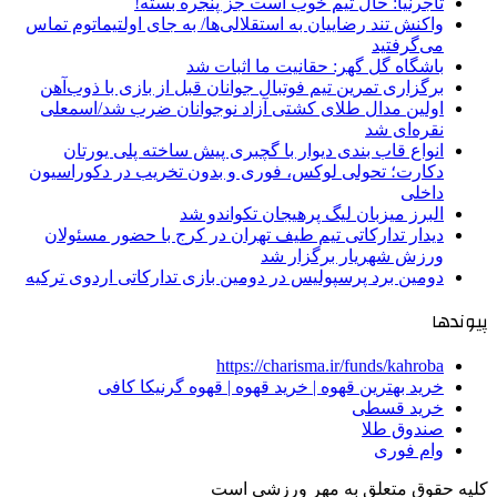
تاجرنیا: حال تیم خوب است جز پنجره بسته!
واکنش تند رضاییان به استقلالی‌ها/ به جای اولتیماتوم تماس
می‌گرفتید
باشگاه گل گهر: حقانیت ما اثبات شد
برگزاری تمرین تیم فوتبال جوانان قبل از بازی با ذوب‌آهن
اولین مدال طلای کشتی آزاد نوجوانان ضرب شد/اسمعلی
نقره‌ای شد
انواع قاب بندی دیوار با گچبری پیش ساخته پلی یورتان
دکارت؛ تحولی لوکس، فوری و بدون تخریب در دکوراسیون
داخلی
البرز میزبان لیگ پرهیجان تکواندو شد
دیدار تدارکاتی تیم طیف تهران در کرج با حضور مسئولان
ورزش شهریار برگزار شد
دومین برد پرسپولیس در دومین بازی تدارکاتی اردوی ترکیه
پیوندها
https://charisma.ir/funds/kahroba
خرید بهترین قهوه | خرید قهوه | قهوه گرنیکا کافی
خرید قسطی
صندوق طلا
وام فوری
کلیه حقوق متعلق به مهر ورزشی است