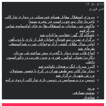
۱۴۰۵/۰۵/۱۶
خبر فوری
پیروزی استقلال مقابل همنام خوزستانی در دیداری تدارکاتی
تاجرنیا: حال تیم خوب است جز پنجره بسته!
واکنش تند رضاییان به استقلالی‌ها/ به جای اولتیماتوم تماس
می‌گرفتید
باشگاه گل گهر: حقانیت ما اثبات شد
برگزاری تمرین تیم فوتبال جوانان قبل از بازی با ذوب‌آهن
اولین مدال طلای کشتی آزاد نوجوانان ضرب شد/اسمعلی
نقره‌ای شد
انواع قاب بندی دیوار با گچبری پیش ساخته پلی یورتان
دکارت؛ تحولی لوکس، فوری و بدون تخریب در دکوراسیون
داخلی
البرز میزبان لیگ پرهیجان تکواندو شد
دیدار تدارکاتی تیم طیف تهران در کرج با حضور مسئولان
ورزش شهریار برگزار شد
دومین برد پرسپولیس در دومین بازی تدارکاتی اردوی ترکیه
ورود
نوشته تصادفی
سایدبار