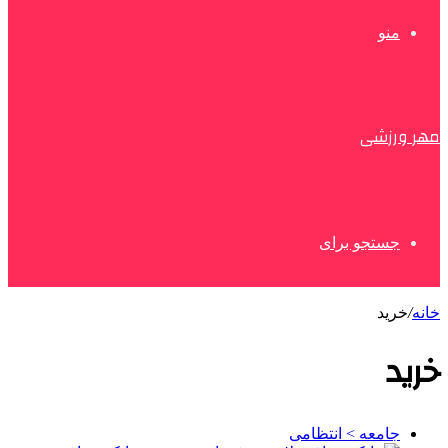
منو
مهر ورزشی
جستجو برای
خانه
/
خرید
خرید
جامعه > انتظامی