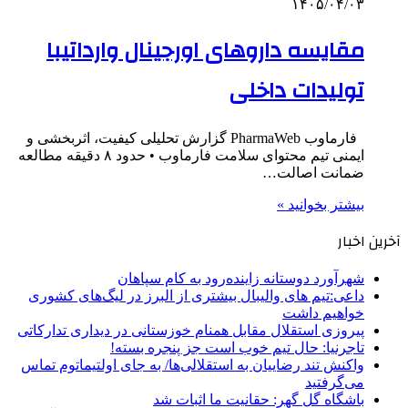
۱۴۰۵/۰۴/۰۳
مقایسه داروهای اورجینال وارداتیبا
تولیدات داخلی
فارماوب PharmaWeb گزارش تحلیلی کیفیت، اثربخشی و
ایمنی تیم محتوای سلامت فارماوب • حدود ۸ دقیقه مطالعه
ضمانت اصالت…
بیشتر بخوانید »
آخرین اخبار
شهرآورد دوستانه زاینده‌رود به کام سپاهان
داعی:تیم های والیبال بیشتری از البرز در لیگ‌های کشوری
خواهیم داشت
پیروزی استقلال مقابل همنام خوزستانی در دیداری تدارکاتی
تاجرنیا: حال تیم خوب است جز پنجره بسته!
واکنش تند رضاییان به استقلالی‌ها/ به جای اولتیماتوم تماس
می‌گرفتید
باشگاه گل گهر: حقانیت ما اثبات شد