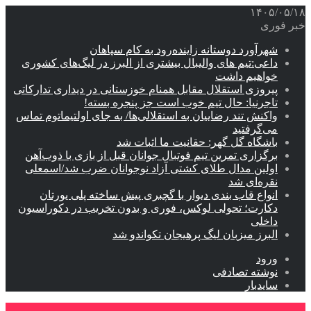
۱۴۰۵/۰۵/۱۸
خبر فوری
شهرآورد دوستانه زاینده‌رود به کام سپاهان
داعی:تیم های والیبال بیشتری از البرز در لیگ‌های کشوری
خواهیم داشت
پیروزی استقلال مقابل همنام خوزستانی در دیداری تدارکاتی
تاجرنیا: حال تیم خوب است جز پنجره بسته!
واکنش تند رضاییان به استقلالی‌ها/ به جای اولتیماتوم تماس
می‌گرفتید
باشگاه گل گهر: حقانیت ما اثبات شد
برگزاری تمرین تیم فوتبال جوانان قبل از بازی با ذوب‌آهن
اولین مدال طلای کشتی آزاد نوجوانان ضرب شد/اسمعلی
نقره‌ای شد
انواع قاب بندی دیوار با گچبری پیش ساخته پلی یورتان
دکارت؛ تحولی لوکس، فوری و بدون تخریب در دکوراسیون
داخلی
البرز میزبان لیگ پرهیجان تکواندو شد
ورود
نوشته تصادفی
سایدبار