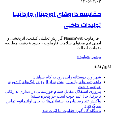
۱۴۰۵/۰۴/۰۳
مقایسه داروهای اورجینال وارداتیبا
تولیدات داخلی
فارماوب PharmaWeb گزارش تحلیلی کیفیت، اثربخشی و
ایمنی تیم محتوای سلامت فارماوب • حدود ۸ دقیقه مطالعه
ضمانت اصالت…
بیشتر بخوانید »
آخرین اخبار
شهرآورد دوستانه زاینده‌رود به کام سپاهان
داعی:تیم های والیبال بیشتری از البرز در لیگ‌های کشوری
خواهیم داشت
پیروزی استقلال مقابل همنام خوزستانی در دیداری تدارکاتی
تاجرنیا: حال تیم خوب است جز پنجره بسته!
واکنش تند رضاییان به استقلالی‌ها/ به جای اولتیماتوم تماس
می‌گرفتید
باشگاه گل گهر: حقانیت ما اثبات شد