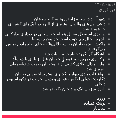
۱۴۰۵/۰۵/۱۸
خبر فوری
شهرآورد دوستانه زاینده‌رود به کام سپاهان
داعی:تیم های والیبال بیشتری از البرز در لیگ‌های کشوری
خواهیم داشت
پیروزی استقلال مقابل همنام خوزستانی در دیداری تدارکاتی
تاجرنیا: حال تیم خوب است جز پنجره بسته!
واکنش تند رضاییان به استقلالی‌ها/ به جای اولتیماتوم تماس
می‌گرفتید
باشگاه گل گهر: حقانیت ما اثبات شد
برگزاری تمرین تیم فوتبال جوانان قبل از بازی با ذوب‌آهن
اولین مدال طلای کشتی آزاد نوجوانان ضرب شد/اسمعلی
نقره‌ای شد
انواع قاب بندی دیوار با گچبری پیش ساخته پلی یورتان
دکارت؛ تحولی لوکس، فوری و بدون تخریب در دکوراسیون
داخلی
البرز میزبان لیگ پرهیجان تکواندو شد
ورود
نوشته تصادفی
سایدبار