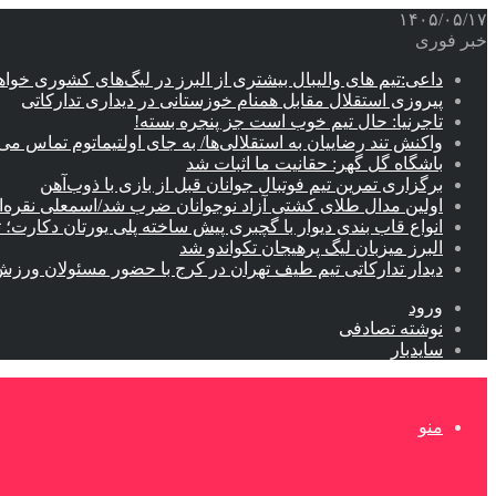
۱۴۰۵/۰۵/۱۷
خبر فوری
داعی:تیم های والیبال بیشتری از البرز در لیگ‌های کشوری خوا
پیروزی استقلال مقابل همنام خوزستانی در دیداری تدارکاتی
تاجرنیا: حال تیم خوب است جز پنجره بسته!
واکنش تند رضاییان به استقلالی‌ها/ به جای اولتیماتوم تماس می‌
باشگاه گل گهر: حقانیت ما اثبات شد
برگزاری تمرین تیم فوتبال جوانان قبل از بازی با ذوب‌آهن
اولین مدال طلای کشتی آزاد نوجوانان ضرب شد/اسمعلی نقره‌
انواع قاب بندی دیوار با گچبری پیش ساخته پلی یورتان دکارت
البرز میزبان لیگ پرهیجان تکواندو شد
دیدار تدارکاتی تیم طیف تهران در کرج با حضور مسئولان ورزش
ورود
نوشته تصادفی
سایدبار
منو