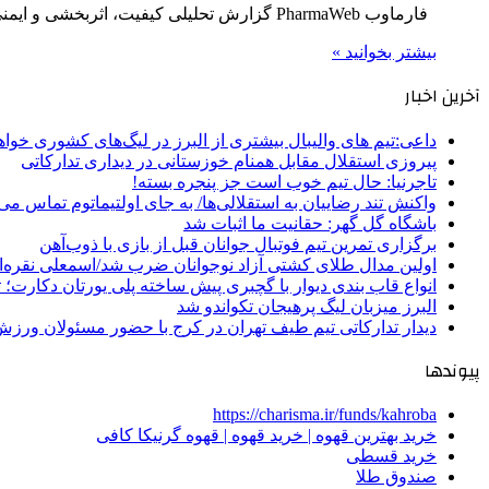
فارماوب PharmaWeb گزارش تحلیلی کیفیت، اثربخشی و ایمنی تیم محتوای سلامت فارماوب • حدود ۸ دقیقه مطالعه ضمانت اصالت…
بیشتر بخوانید »
آخرین اخبار
داعی:تیم های والیبال بیشتری از البرز در لیگ‌های کشوری خوا
پیروزی استقلال مقابل همنام خوزستانی در دیداری تدارکاتی
تاجرنیا: حال تیم خوب است جز پنجره بسته!
واکنش تند رضاییان به استقلالی‌ها/ به جای اولتیماتوم تماس می‌
باشگاه گل گهر: حقانیت ما اثبات شد
برگزاری تمرین تیم فوتبال جوانان قبل از بازی با ذوب‌آهن
اولین مدال طلای کشتی آزاد نوجوانان ضرب شد/اسمعلی نقره‌
انواع قاب بندی دیوار با گچبری پیش ساخته پلی یورتان دکارت
البرز میزبان لیگ پرهیجان تکواندو شد
دیدار تدارکاتی تیم طیف تهران در کرج با حضور مسئولان ورزش
پیوندها
https://charisma.ir/funds/kahroba
خرید بهترین قهوه | خرید قهوه | قهوه گرنیکا کافی
خرید قسطی
صندوق طلا