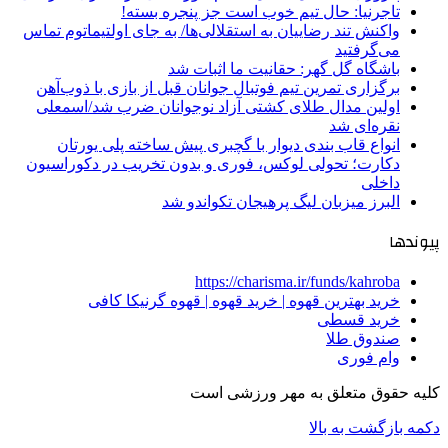
تاجرنیا: حال تیم خوب است جز پنجره بسته!
واکنش تند رضاییان به استقلالی‌ها/ به جای اولتیماتوم تماس
می‌گرفتید
باشگاه گل گهر: حقانیت ما اثبات شد
برگزاری تمرین تیم فوتبال جوانان قبل از بازی با ذوب‌آهن
اولین مدال طلای کشتی آزاد نوجوانان ضرب شد/اسمعلی
نقره‌ای شد
انواع قاب بندی دیوار با گچبری پیش ساخته پلی یورتان
دکارت؛ تحولی لوکس، فوری و بدون تخریب در دکوراسیون
داخلی
البرز میزبان لیگ پرهیجان تکواندو شد
پیوندها
https://charisma.ir/funds/kahroba
خرید بهترین قهوه | خرید قهوه | قهوه گرنیکا کافی
خرید قسطی
صندوق طلا
وام فوری
کلیه حقوق متعلق به مهر ورزشی است
دکمه بازگشت به بالا