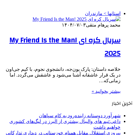
استانها > مازندران
محمد پرهام متقی
۱۴۰۴/۰۷/۰۳
سریال کره ای My Friend Is the Man!
2025
خلاصه داستان: پارک یون‌جه، دانشجوی نجوم، با کیم جی‌اون
در یک قرار عاشقانه آشنا می‌شود و عاشقش می‌گردد. اما
زمانی‌که…
بیشتر بخوانید »
آخرین اخبار
شهرآورد دوستانه زاینده‌رود به کام سپاهان
داعی:تیم های والیبال بیشتری از البرز در لیگ‌های کشوری
خواهیم داشت
پیروزی استقلال مقابل همنام خوزستانی در دیداری تدارکاتی