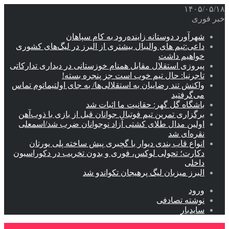
۱۴۰۵/۰۵/۱۸
خبر فوری
شهرآورد دوستانه زاینده‌رود به کام سپاهان
داعی:تیم های والیبال بیشتری از البرز در لیگ‌های کشوری
خواهیم داشت
پیروزی استقلال مقابل همنام خوزستانی در دیداری تدارکاتی
تاجرنیا: حال تیم خوب است جز پنجره بسته!
واکنش تند رضاییان به استقلالی‌ها/ به جای اولتیماتوم تماس
می‌گرفتید
باشگاه گل گهر: حقانیت ما اثبات شد
برگزاری تمرین تیم فوتبال جوانان قبل از بازی با ذوب‌آهن
اولین مدال طلای کشتی آزاد نوجوانان ضرب شد/اسمعلی
نقره‌ای شد
انواع قاب بندی دیوار با گچبری پیش ساخته پلی یورتان
دکارت؛ تحولی لوکس، فوری و بدون تخریب در دکوراسیون
داخلی
البرز میزبان لیگ پرهیجان تکواندو شد
ورود
نوشته تصادفی
سایدبار