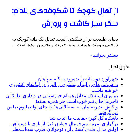
از نهال کوچک تا شکوفه‌های بادام:
سفر سبز کاشت و پرورش
دنیای طبیعت پر از شگفتی است. تبدیل یک دانه کوچک به
درختی تنومند، همیشه مایه حیرت و تحسین بوده است.…
بیشتر بخوانید »
آخرین اخبار
شهرآورد دوستانه زاینده‌رود به کام سپاهان
داعی:تیم های والیبال بیشتری از البرز در لیگ‌های کشوری
خواهیم داشت
پیروزی استقلال مقابل همنام خوزستانی در دیداری تدارکاتی
تاجرنیا: حال تیم خوب است جز پنجره بسته!
واکنش تند رضاییان به استقلالی‌ها/ به جای اولتیماتوم تماس
می‌گرفتید
باشگاه گل گهر: حقانیت ما اثبات شد
برگزاری تمرین تیم فوتبال جوانان قبل از بازی با ذوب‌آهن
اولین مدال طلای کشتی آزاد نوجوانان ضرب شد/اسمعلی