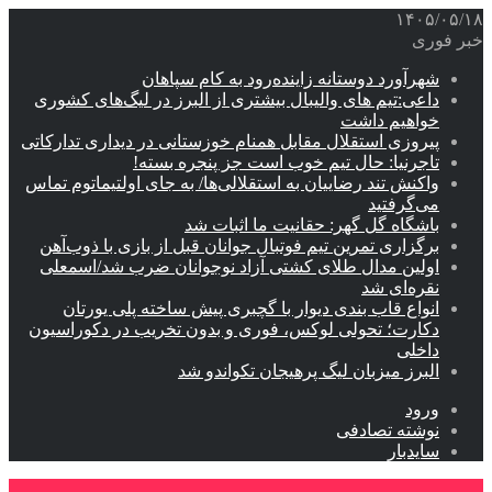
۱۴۰۵/۰۵/۱۸
خبر فوری
شهرآورد دوستانه زاینده‌رود به کام سپاهان
داعی:تیم های والیبال بیشتری از البرز در لیگ‌های کشوری
خواهیم داشت
پیروزی استقلال مقابل همنام خوزستانی در دیداری تدارکاتی
تاجرنیا: حال تیم خوب است جز پنجره بسته!
واکنش تند رضاییان به استقلالی‌ها/ به جای اولتیماتوم تماس
می‌گرفتید
باشگاه گل گهر: حقانیت ما اثبات شد
برگزاری تمرین تیم فوتبال جوانان قبل از بازی با ذوب‌آهن
اولین مدال طلای کشتی آزاد نوجوانان ضرب شد/اسمعلی
نقره‌ای شد
انواع قاب بندی دیوار با گچبری پیش ساخته پلی یورتان
دکارت؛ تحولی لوکس، فوری و بدون تخریب در دکوراسیون
داخلی
البرز میزبان لیگ پرهیجان تکواندو شد
ورود
نوشته تصادفی
سایدبار