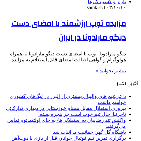
بازار و کسب کارها
samkia
۱۴۰۳/۱۰/۱۰
مزایده توپ ارزشمند با امضای دست
دیگو مارادونا در ایران
دیگو مارادونا توپ با امضای دست دیگو مارادونا به همراه
هولوگرام و گواهی اصالت امضای قابل استعلام به مزایده…
بیشتر بخوانید »
آخرین اخبار
داعی:تیم های والیبال بیشتری از البرز در لیگ‌های کشوری
خواهیم داشت
پیروزی استقلال مقابل همنام خوزستانی در دیداری تدارکاتی
تاجرنیا: حال تیم خوب است جز پنجره بسته!
واکنش تند رضاییان به استقلالی‌ها/ به جای اولتیماتوم تماس
می‌گرفتید
باشگاه گل گهر: حقانیت ما اثبات شد
برگزاری تمرین تیم فوتبال جوانان قبل از بازی با ذوب‌آهن