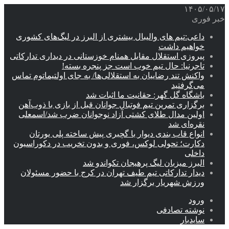
۱۴۰۵/۰۵/۱۷
خبر فوری
داعی:تیم های والیبال بیشتری از البرز در لیگ‌های کشوری
خواهیم داشت
پیروزی استقلال مقابل همنام خوزستانی در دیداری تدارکاتی
تاجرنیا: حال تیم خوب است جز پنجره بسته!
واکنش تند رضاییان به استقلالی‌ها/ به جای اولتیماتوم تماس
می‌گرفتید
باشگاه گل گهر: حقانیت ما اثبات شد
برگزاری تمرین تیم فوتبال جوانان قبل از بازی با ذوب‌آهن
اولین مدال طلای کشتی آزاد نوجوانان ضرب شد/اسمعلی
نقره‌ای شد
انواع قاب بندی دیوار با گچبری پیش ساخته پلی یورتان
دکارت؛ تحولی لوکس، فوری و بدون تخریب در دکوراسیون
داخلی
البرز میزبان لیگ پرهیجان تکواندو شد
دیدار تدارکاتی تیم طیف تهران در کرج با حضور مسئولان
ورزش شهریار برگزار شد
ورود
نوشته تصادفی
سایدبار