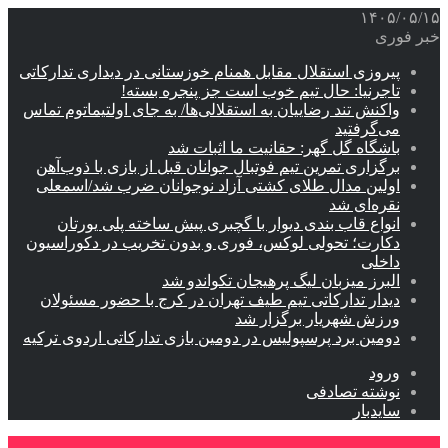
۱۴۰۵/۰۵/۱۵
خبر فوری
پیروزی استقلال مقابل همنام خوزستانی در دیداری تدارکاتی
تاجرنیا: حال تیم خوب است جز پنجره بسته!
واکنش تند رضاییان به استقلالی‌ها/ به جای اولتیماتوم تماس
می‌گرفتید
باشگاه گل گهر: حقانیت ما اثبات شد
برگزاری تمرین تیم فوتبال جوانان قبل از بازی با ذوب‌آهن
اولین مدال طلای کشتی آزاد نوجوانان ضرب شد/اسمعلی
نقره‌ای شد
انواع قاب بندی دیوار با گچبری پیش ساخته پلی یورتان
دکارت؛ تحولی لوکس، فوری و بدون تخریب در دکوراسیون
داخلی
البرز میزبان لیگ پرهیجان تکواندو شد
دیدار تدارکاتی تیم طیف تهران در کرج با حضور مسئولان
ورزش شهریار برگزار شد
دومین برد پرسپولیس در دومین بازی تدارکاتی اردوی ترکیه
ورود
نوشته تصادفی
سایدبار