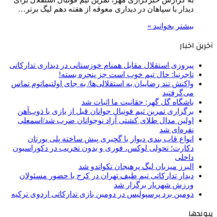
دیدار با سپاهان در دیداری معوقه از هفته دهم لیگ برتر…
بیشتر بخوانید »
آخرین اخبار
پیروزی استقلال مقابل همنام خوزستانی در دیداری تدارکاتی
تاجرنیا: حال تیم خوب است جز پنجره بسته!
واکنش تند رضاییان به استقلالی‌ها/ به جای اولتیماتوم تماس
می‌گرفتید
باشگاه گل گهر: حقانیت ما اثبات شد
برگزاری تمرین تیم فوتبال جوانان قبل از بازی با ذوب‌آهن
اولین مدال طلای کشتی آزاد نوجوانان ضرب شد/اسمعلی
نقره‌ای شد
انواع قاب بندی دیوار با گچبری پیش ساخته پلی یورتان
دکارت؛ تحولی لوکس، فوری و بدون تخریب در دکوراسیون
داخلی
البرز میزبان لیگ پرهیجان تکواندو شد
دیدار تدارکاتی تیم طیف تهران در کرج با حضور مسئولان
ورزش شهریار برگزار شد
دومین برد پرسپولیس در دومین بازی تدارکاتی اردوی ترکیه
پیوندها