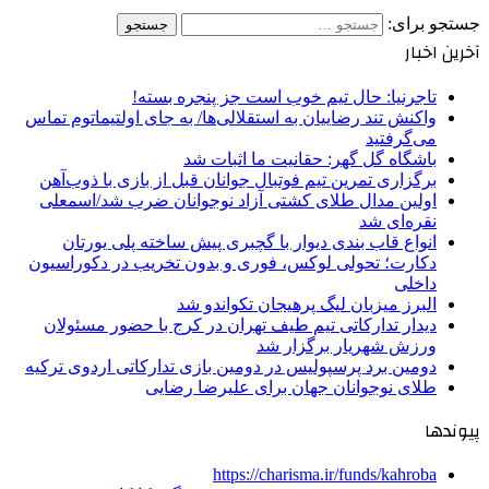
جستجو برای:
آخرین اخبار
تاجرنیا: حال تیم خوب است جز پنجره بسته!
واکنش تند رضاییان به استقلالی‌ها/ به جای اولتیماتوم تماس
می‌گرفتید
باشگاه گل گهر: حقانیت ما اثبات شد
برگزاری تمرین تیم فوتبال جوانان قبل از بازی با ذوب‌آهن
اولین مدال طلای کشتی آزاد نوجوانان ضرب شد/اسمعلی
نقره‌ای شد
انواع قاب بندی دیوار با گچبری پیش ساخته پلی یورتان
دکارت؛ تحولی لوکس، فوری و بدون تخریب در دکوراسیون
داخلی
البرز میزبان لیگ پرهیجان تکواندو شد
دیدار تدارکاتی تیم طیف تهران در کرج با حضور مسئولان
ورزش شهریار برگزار شد
دومین برد پرسپولیس در دومین بازی تدارکاتی اردوی ترکیه
طلای نوجوانان جهان برای علیرضا رضایی
پیوندها
https://charisma.ir/funds/kahroba