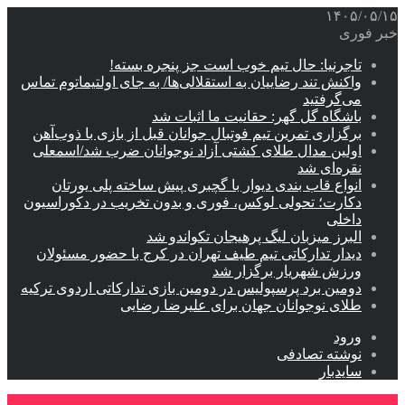
۱۴۰۵/۰۵/۱۵
خبر فوری
تاجرنیا: حال تیم خوب است جز پنجره بسته!
واکنش تند رضاییان به استقلالی‌ها/ به جای اولتیماتوم تماس
می‌گرفتید
باشگاه گل گهر: حقانیت ما اثبات شد
برگزاری تمرین تیم فوتبال جوانان قبل از بازی با ذوب‌آهن
اولین مدال طلای کشتی آزاد نوجوانان ضرب شد/اسمعلی
نقره‌ای شد
انواع قاب بندی دیوار با گچبری پیش ساخته پلی یورتان
دکارت؛ تحولی لوکس، فوری و بدون تخریب در دکوراسیون
داخلی
البرز میزبان لیگ پرهیجان تکواندو شد
دیدار تدارکاتی تیم طیف تهران در کرج با حضور مسئولان
ورزش شهریار برگزار شد
دومین برد پرسپولیس در دومین بازی تدارکاتی اردوی ترکیه
طلای نوجوانان جهان برای علیرضا رضایی
ورود
نوشته تصادفی
سایدبار