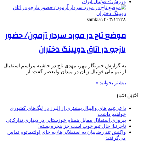
ورزش > فوتبال ایران
samkia
۱۴۰۳/۱۲/۲۸
موضع تاج در مورد سردار آزمون/ حضور
بازجو در اتاق دوپینگ دختران
به گزارش خبرنگار مهر، مهدی تاج در حاشیه مراسم استقبال
از تیم ملی فوتبال زنان در میدان ولیعصر گفت: از…
بیشتر بخوانید »
آخرین اخبار
داعی:تیم های والیبال بیشتری از البرز در لیگ‌های کشوری
خواهیم داشت
پیروزی استقلال مقابل همنام خوزستانی در دیداری تدارکاتی
تاجرنیا: حال تیم خوب است جز پنجره بسته!
واکنش تند رضاییان به استقلالی‌ها/ به جای اولتیماتوم تماس
می‌گرفتید