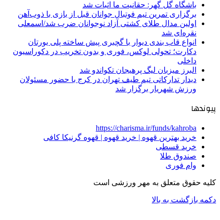
باشگاه گل گهر: حقانیت ما اثبات شد
برگزاری تمرین تیم فوتبال جوانان قبل از بازی با ذوب‌آهن
اولین مدال طلای کشتی آزاد نوجوانان ضرب شد/اسمعلی
نقره‌ای شد
انواع قاب بندی دیوار با گچبری پیش ساخته پلی یورتان
دکارت؛ تحولی لوکس، فوری و بدون تخریب در دکوراسیون
داخلی
البرز میزبان لیگ پرهیجان تکواندو شد
دیدار تدارکاتی تیم طیف تهران در کرج با حضور مسئولان
ورزش شهریار برگزار شد
پیوندها
https://charisma.ir/funds/kahroba
خرید بهترین قهوه | خرید قهوه | قهوه گرنیکا کافی
خرید قسطی
صندوق طلا
وام فوری
کلیه حقوق متعلق به مهر ورزشی است
دکمه بازگشت به بالا