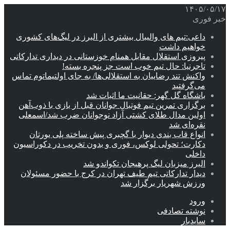
۱۴۰۵/۰۵/۱۷
خبر فوری
داعی:تیم های والیبال بیشتری از البرز در لیگ‌های کشوری
خواهیم داشت
پیروزی استقلال مقابل همنام خوزستانی در دیداری تدارکاتی
تاجرنیا: حال تیم خوب است جز پنجره بسته!
واکنش تند رضاییان به استقلالی‌ها/ به جای اولتیماتوم تماس
می‌گرفتید
باشگاه گل گهر: حقانیت ما اثبات شد
برگزاری تمرین تیم فوتبال جوانان قبل از بازی با ذوب‌آهن
اولین مدال طلای کشتی آزاد نوجوانان ضرب شد/اسمعلی
نقره‌ای شد
انواع قاب بندی دیوار با گچبری پیش ساخته پلی یورتان
دکارت؛ تحولی لوکس، فوری و بدون تخریب در دکوراسیون
داخلی
البرز میزبان لیگ پرهیجان تکواندو شد
دیدار تدارکاتی تیم طیف تهران در کرج با حضور مسئولان
ورزش شهریار برگزار شد
ورود
نوشته تصادفی
سایدبار