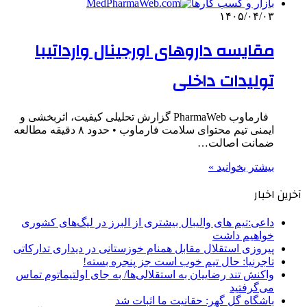
بازار و کسب کارها
۱۴۰۵/۰۴/۰۳
مقایسه داروهای اورجینال وارداتیبا
تولیدات داخلی
فارماوب PharmaWeb گزارش تحلیلی کیفیت، اثربخشی و
ایمنی تیم محتوای سلامت فارماوب • حدود ۸ دقیقه مطالعه
ضمانت اصالت…
بیشتر بخوانید »
آخرین اخبار
داعی:تیم های والیبال بیشتری از البرز در لیگ‌های کشوری
خواهیم داشت
پیروزی استقلال مقابل همنام خوزستانی در دیداری تدارکاتی
تاجرنیا: حال تیم خوب است جز پنجره بسته!
واکنش تند رضاییان به استقلالی‌ها/ به جای اولتیماتوم تماس
می‌گرفتید
باشگاه گل گهر: حقانیت ما اثبات شد