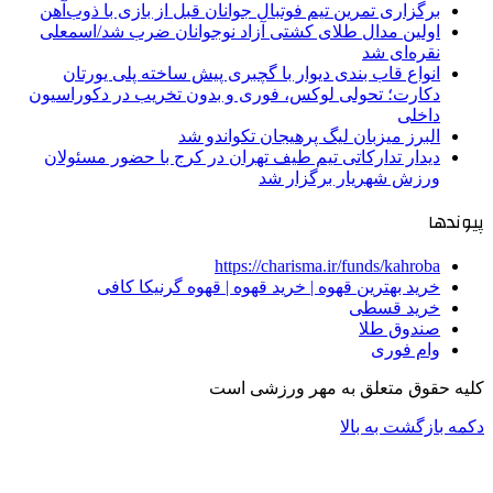
برگزاری تمرین تیم فوتبال جوانان قبل از بازی با ذوب‌آهن
اولین مدال طلای کشتی آزاد نوجوانان ضرب شد/اسمعلی
نقره‌ای شد
انواع قاب بندی دیوار با گچبری پیش ساخته پلی یورتان
دکارت؛ تحولی لوکس، فوری و بدون تخریب در دکوراسیون
داخلی
البرز میزبان لیگ پرهیجان تکواندو شد
دیدار تدارکاتی تیم طیف تهران در کرج با حضور مسئولان
ورزش شهریار برگزار شد
پیوندها
https://charisma.ir/funds/kahroba
خرید بهترین قهوه | خرید قهوه | قهوه گرنیکا کافی
خرید قسطی
صندوق طلا
وام فوری
کلیه حقوق متعلق به مهر ورزشی است
دکمه بازگشت به بالا