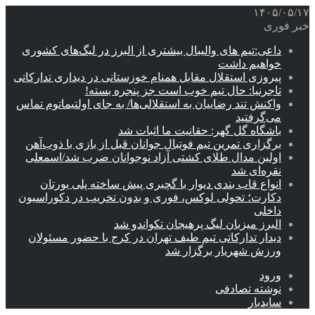
۱۴۰۵/۰۵/۱۷
خبر فوری
داعی:تیم های والیبال بیشتری از البرز در لیگ‌های کشوری
خواهیم داشت
پیروزی استقلال مقابل همنام خوزستانی در دیداری تدارکاتی
تاجرنیا: حال تیم خوب است جز پنجره بسته!
واکنش تند رضاییان به استقلالی‌ها/ به جای اولتیماتوم تماس
می‌گرفتید
باشگاه گل گهر: حقانیت ما اثبات شد
برگزاری تمرین تیم فوتبال جوانان قبل از بازی با ذوب‌آهن
اولین مدال طلای کشتی آزاد نوجوانان ضرب شد/اسمعلی
نقره‌ای شد
انواع قاب بندی دیوار با گچبری پیش ساخته پلی یورتان
دکارت؛ تحولی لوکس، فوری و بدون تخریب در دکوراسیون
داخلی
البرز میزبان لیگ پرهیجان تکواندو شد
دیدار تدارکاتی تیم طیف تهران در کرج با حضور مسئولان
ورزش شهریار برگزار شد
ورود
نوشته تصادفی
سایدبار