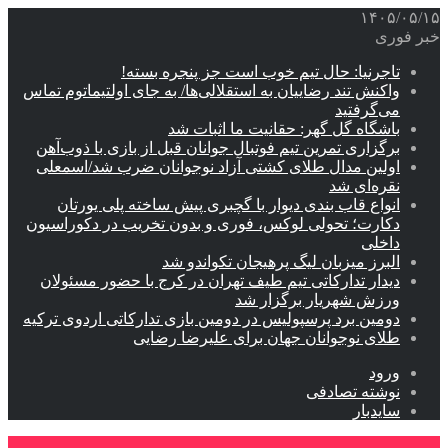
۱۴۰۵/۰۵/۱۵
خبر فوری
تاجرنیا: حال تیم خوب است جز پنجره بسته!
واکنش تند رضاییان به استقلالی‌ها/ به جای اولتیماتوم تماس
می‌گرفتید
باشگاه گل گهر: حقانیت ما اثبات شد
برگزاری تمرین تیم فوتبال جوانان قبل از بازی با ذوب‌آهن
اولین مدال طلای کشتی آزاد نوجوانان ضرب شد/اسمعلی
نقره‌ای شد
انواع قاب بندی دیوار با گچبری پیش ساخته پلی یورتان
دکارت؛ تحولی لوکس، فوری و بدون تخریب در دکوراسیون
داخلی
البرز میزبان لیگ پرهیجان تکواندو شد
دیدار تدارکاتی تیم طیف تهران در کرج با حضور مسئولان
ورزش شهریار برگزار شد
دومین برد پرسپولیس در دومین بازی تدارکاتی اردوی ترکیه
طلای نوجوانان جهان برای علیرضا رضایی
ورود
نوشته تصادفی
سایدبار