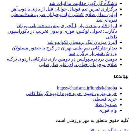
باشگاه گل گهر: حقانیت ما اثبات شد
برگزاری تمرین تیم فوتبال جوانان قبل از بازی با ذوب‌آهن
اولین مدال طلای کشتی آزاد نوجوانان ضرب شد/اسمعلی
نقره‌ای شد
انواع قاب بندی دیوار با گچبری پیش ساخته پلی یورتان
دکارت؛ تحولی لوکس، فوری و بدون تخریب در دکوراسیون
داخلی
البرز میزبان لیگ پرهیجان تکواندو شد
دیدار تدارکاتی تیم طیف تهران در کرج با حضور مسئولان
ورزش شهریار برگزار شد
دومین برد پرسپولیس در دومین بازی تدارکاتی اردوی ترکیه
طلای نوجوانان جهان برای علیرضا رضایی
پیوندها
https://charisma.ir/funds/kahroba
خرید بهترین قهوه | خرید قهوه | قهوه گرنیکا کافی
خرید قسطی
صندوق طلا
وام فوری
کلیه حقوق متعلق به مهر ورزشی است
دکمه بازگشت به بالا