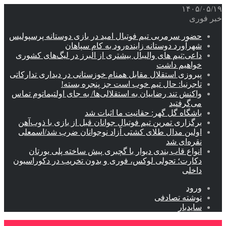
۱۴۰۵/۰۵/۱۹
خبر فوری
حضور سرمربی تیم فوتبال امید در بازی دوستانه پرسپولیس
شهرآورد دوستانه زاینده‌رود به کام سپاهان
داعی:تیم های والیبال بیشتری از البرز در لیگ‌های کشوری
خواهیم داشت
پیروزی استقلال مقابل همنام خوزستانی در دیداری تدارکاتی
تاجرنیا: حال تیم خوب است جز پنجره بسته!
واکنش تند رضاییان به استقلالی‌ها/ به جای اولتیماتوم تماس
می‌گرفتید
باشگاه گل گهر: حقانیت ما اثبات شد
برگزاری تمرین تیم فوتبال جوانان قبل از بازی با ذوب‌آهن
اولین مدال طلای کشتی آزاد نوجوانان ضرب شد/اسمعلی
نقره‌ای شد
انواع قاب بندی دیوار با گچبری پیش ساخته پلی یورتان
دکارت؛ تحولی لوکس، فوری و بدون تخریب در دکوراسیون
داخلی
ورود
نوشته تصادفی
سایدبار