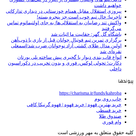
خواهیم داشت
پیروزی استقلال مقابل همنام خوزستانی در دیداری تدارکاتی
تاجرنیا: حال تیم خوب است جز پنجره بسته!
واکنش تند رضاییان به استقلالی‌ها/ به جای اولتیماتوم تماس
می‌گرفتید
باشگاه گل گهر: حقانیت ما اثبات شد
برگزاری تمرین تیم فوتبال جوانان قبل از بازی با ذوب‌آهن
اولین مدال طلای کشتی آزاد نوجوانان ضرب شد/اسمعلی
نقره‌ای شد
انواع قاب بندی دیوار با گچبری پیش ساخته پلی یورتان
دکارت؛ تحولی لوکس، فوری و بدون تخریب در دکوراسیون
داخلی
پیوندها
https://charisma.ir/funds/kahroba
چاپ روی بوم
خرید بهترین قهوه | خرید قهوه | قهوه گرنیکا کافی
خرید قسطی
صندوق طلا
وام فوری
کلیه حقوق متعلق به مهر ورزشی است