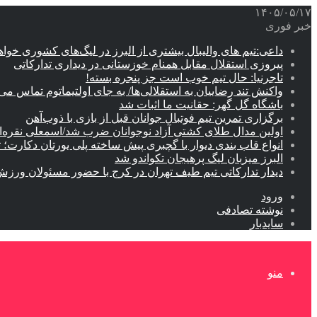
۱۴۰۵/۰۵/۱۷
خبر فوری
داعی:تیم های والیبال بیشتری از البرز در لیگ‌های کشوری خوا
پیروزی استقلال مقابل همنام خوزستانی در دیداری تدارکاتی
تاجرنیا: حال تیم خوب است جز پنجره بسته!
واکنش تند رضاییان به استقلالی‌ها/ به جای اولتیماتوم تماس می‌
باشگاه گل گهر: حقانیت ما اثبات شد
برگزاری تمرین تیم فوتبال جوانان قبل از بازی با ذوب‌آهن
اولین مدال طلای کشتی آزاد نوجوانان ضرب شد/اسمعلی نقره‌
انواع قاب بندی دیوار با گچبری پیش ساخته پلی یورتان دکارت
البرز میزبان لیگ پرهیجان تکواندو شد
دیدار تدارکاتی تیم طیف تهران در کرج با حضور مسئولان ورزش
ورود
نوشته تصادفی
سایدبار
منو