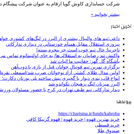
شرکت حسابداری کاوش گویا ارقام به عنوان شرکت پیشگام در
بیشتر بخوانید »
آخرین اخبار
داعی:تیم های والیبال بیشتری از البرز در لیگ‌های کشوری خوا
پیروزی استقلال مقابل همنام خوزستانی در دیداری تدارکاتی
تاجرنیا: حال تیم خوب است جز پنجره بسته!
واکنش تند رضاییان به استقلالی‌ها/ به جای اولتیماتوم تماس می‌
باشگاه گل گهر: حقانیت ما اثبات شد
برگزاری تمرین تیم فوتبال جوانان قبل از بازی با ذوب‌آهن
اولین مدال طلای کشتی آزاد نوجوانان ضرب شد/اسمعلی نقره‌
انواع قاب بندی دیوار با گچبری پیش ساخته پلی یورتان دکارت
البرز میزبان لیگ پرهیجان تکواندو شد
دیدار تدارکاتی تیم طیف تهران در کرج با حضور مسئولان ورزش
پیوندها
https://charisma.ir/funds/kahroba
خرید بهترین قهوه | خرید قهوه | قهوه گرنیکا کافی
خرید قسطی
صندوق طلا