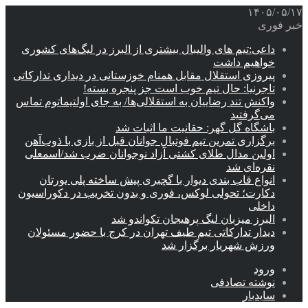
۱۴۰۵/۰۵/۱۷
خبر فوری
داعی:تیم های والیبال بیشتری از البرز در لیگ‌های کشوری
خواهیم داشت
پیروزی استقلال مقابل همنام خوزستانی در دیداری تدارکاتی
تاجرنیا: حال تیم خوب است جز پنجره بسته!
واکنش تند رضاییان به استقلالی‌ها/ به جای اولتیماتوم تماس
می‌گرفتید
باشگاه گل گهر: حقانیت ما اثبات شد
برگزاری تمرین تیم فوتبال جوانان قبل از بازی با ذوب‌آهن
اولین مدال طلای کشتی آزاد نوجوانان ضرب شد/اسمعلی
نقره‌ای شد
انواع قاب بندی دیوار با گچبری پیش ساخته پلی یورتان
دکارت؛ تحولی لوکس، فوری و بدون تخریب در دکوراسیون
داخلی
البرز میزبان لیگ پرهیجان تکواندو شد
دیدار تدارکاتی تیم طیف تهران در کرج با حضور مسئولان
ورزش شهریار برگزار شد
ورود
نوشته تصادفی
سایدبار