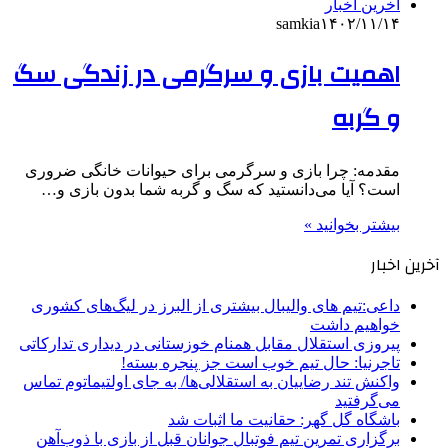
آخرین اخبار
samkia
۱۴۰۲/۱۱/۱۴
اهمیت بازی و سرگرمی در زندگی سگ
و گربه
مقدمه: چرا بازی و سرگرمی برای حیوانات خانگی ضروری
است؟ آیا می‌دانستید که سگ و گربه شما بدون بازی و…
بیشتر بخوانید »
آخرین اخبار
داعی:تیم های والیبال بیشتری از البرز در لیگ‌های کشوری
خواهیم داشت
پیروزی استقلال مقابل همنام خوزستانی در دیداری تدارکاتی
تاجرنیا: حال تیم خوب است جز پنجره بسته!
واکنش تند رضاییان به استقلالی‌ها/ به جای اولتیماتوم تماس
می‌گرفتید
باشگاه گل گهر: حقانیت ما اثبات شد
برگزاری تمرین تیم فوتبال جوانان قبل از بازی با ذوب‌آهن