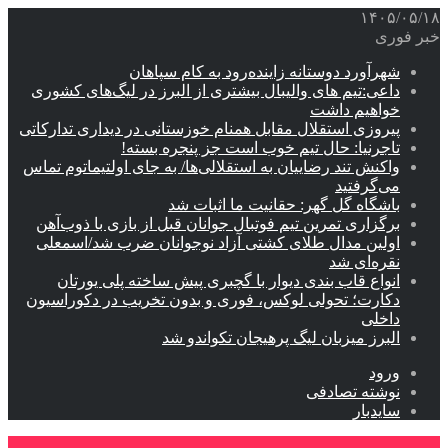
۱۴۰۵/۰۵/۱۸
خبر فوری
شهرآورد دوستانه زاینده‌رود به کام سپاهان
داعی:تیم های والیبال بیشتری از البرز در لیگ‌های کشوری
خواهیم داشت
پیروزی استقلال مقابل همنام خوزستانی در دیداری تدارکاتی
تاجرنیا: حال تیم خوب است جز پنجره بسته!
واکنش تند رضاییان به استقلالی‌ها/ به جای اولتیماتوم تماس
می‌گرفتید
باشگاه گل گهر: حقانیت ما اثبات شد
برگزاری تمرین تیم فوتبال جوانان قبل از بازی با ذوب‌آهن
اولین مدال طلای کشتی آزاد نوجوانان ضرب شد/اسمعلی
نقره‌ای شد
انواع قاب بندی دیوار با گچبری پیش ساخته پلی یورتان
دکارت؛ تحولی لوکس، فوری و بدون تخریب در دکوراسیون
داخلی
البرز میزبان لیگ پرهیجان تکواندو شد
ورود
نوشته تصادفی
سایدبار