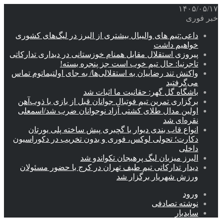
۱۴۰۵/۰۵/۱۷
خبر فوری
داعی:تیم های والیبال بیشتری از البرز در لیگ‌های کشوری
خواهیم داشت
پیروزی استقلال مقابل همنام خوزستانی در دیداری تدارکاتی
تاجرنیا: حال تیم خوب است جز پنجره بسته!
واکنش تند رضاییان به استقلالی‌ها/ به جای اولتیماتوم تماس
می‌گرفتید
باشگاه گل گهر: حقانیت ما اثبات شد
برگزاری تمرین تیم فوتبال جوانان قبل از بازی با ذوب‌آهن
اولین مدال طلای کشتی آزاد نوجوانان ضرب شد/اسمعلی
نقره‌ای شد
انواع قاب بندی دیوار با گچبری پیش ساخته پلی یورتان
دکارت؛ تحولی لوکس، فوری و بدون تخریب در دکوراسیون
داخلی
البرز میزبان لیگ پرهیجان تکواندو شد
دیدار تدارکاتی تیم طیف تهران در کرج با حضور مسئولان
ورزش شهریار برگزار شد
ورود
نوشته تصادفی
سایدبار