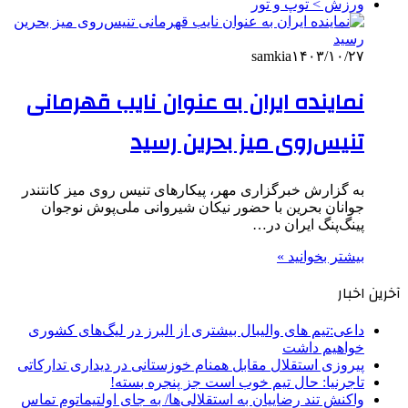
ورزش > توپ و تور
samkia
۱۴۰۳/۱۰/۲۷
نماینده ایران به عنوان نایب قهرمانی
تنیس‌روی میز بحرین رسید
به گزارش خبرگزاری مهر، پیکارهای تنیس روی میز کانتندر
جوانان بحرین با حضور نیکان شیروانی ملی‌پوش نوجوان
پینگ‌پنگ ایران در…
بیشتر بخوانید »
آخرین اخبار
داعی:تیم های والیبال بیشتری از البرز در لیگ‌های کشوری
خواهیم داشت
پیروزی استقلال مقابل همنام خوزستانی در دیداری تدارکاتی
تاجرنیا: حال تیم خوب است جز پنجره بسته!
واکنش تند رضاییان به استقلالی‌ها/ به جای اولتیماتوم تماس