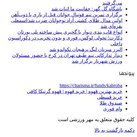
می‌گرفتید
باشگاه گل گهر: حقانیت ما اثبات شد
برگزاری تمرین تیم فوتبال جوانان قبل از بازی با ذوب‌آهن
اولین مدال طلای کشتی آزاد نوجوانان ضرب شد/اسمعلی
نقره‌ای شد
انواع قاب بندی دیوار با گچبری پیش ساخته پلی یورتان
دکارت؛ تحولی لوکس، فوری و بدون تخریب در دکوراسیون
داخلی
البرز میزبان لیگ پرهیجان تکواندو شد
دیدار تدارکاتی تیم طیف تهران در کرج با حضور مسئولان
ورزش شهریار برگزار شد
پیوندها
https://charisma.ir/funds/kahroba
خرید بهترین قهوه | خرید قهوه | قهوه گرنیکا کافی
خرید قسطی
صندوق طلا
وام فوری
کلیه حقوق متعلق به مهر ورزشی است
دکمه بازگشت به بالا