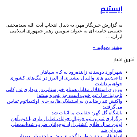
ایستیم
به گزارش خبرنگار مهر، به دنبال انتخاب آیت الله سیدمجتبی
حسینی خامنه ای به عنوان سومین رهبر جمهوری اسلامی
ایران،…
بیشتر بخوانید »
آخرین اخبار
شهرآورد دوستانه زاینده‌رود به کام سپاهان
داعی:تیم های والیبال بیشتری از البرز در لیگ‌های کشوری
خواهیم داشت
پیروزی استقلال مقابل همنام خوزستانی در دیداری تدارکاتی
تاجرنیا: حال تیم خوب است جز پنجره بسته!
واکنش تند رضاییان به استقلالی‌ها/ به جای اولتیماتوم تماس
می‌گرفتید
باشگاه گل گهر: حقانیت ما اثبات شد
برگزاری تمرین تیم فوتبال جوانان قبل از بازی با ذوب‌آهن
اولین مدال طلای کشتی آزاد نوجوانان ضرب شد/اسمعلی
نقره‌ای شد
انواع قاب بندی دیوار با گچبری پیش ساخته پلی یورتان