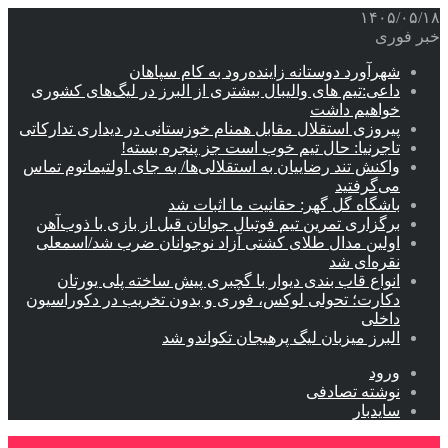
۱۴۰۵/۰۵/۱۸
خبر فوری
شهرآورد دوستانه زاینده‌رود به کام سپاهان
داعی:تیم های والیبال بیشتری از البرز در لیگ‌های کشوری
خواهیم داشت
پیروزی استقلال مقابل همنام خوزستانی در دیداری تدارکاتی
تاجرنیا: حال تیم خوب است جز پنجره بسته!
واکنش تند رضاییان به استقلالی‌ها/ به جای اولتیماتوم تماس
می‌گرفتید
باشگاه گل گهر: حقانیت ما اثبات شد
برگزاری تمرین تیم فوتبال جوانان قبل از بازی با ذوب‌آهن
اولین مدال طلای کشتی آزاد نوجوانان ضرب شد/اسمعلی
نقره‌ای شد
انواع قاب بندی دیوار با گچبری پیش ساخته پلی یورتان
دکارت؛ تحولی لوکس، فوری و بدون تخریب در دکوراسیون
داخلی
البرز میزبان لیگ پرهیجان تکواندو شد
ورود
نوشته تصادفی
سایدبار