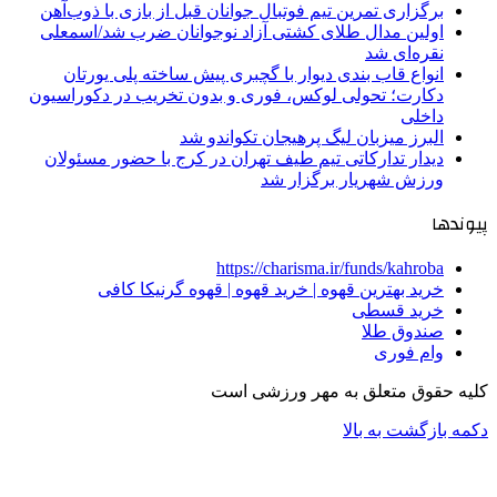
برگزاری تمرین تیم فوتبال جوانان قبل از بازی با ذوب‌آهن
اولین مدال طلای کشتی آزاد نوجوانان ضرب شد/اسمعلی
نقره‌ای شد
انواع قاب بندی دیوار با گچبری پیش ساخته پلی یورتان
دکارت؛ تحولی لوکس، فوری و بدون تخریب در دکوراسیون
داخلی
البرز میزبان لیگ پرهیجان تکواندو شد
دیدار تدارکاتی تیم طیف تهران در کرج با حضور مسئولان
ورزش شهریار برگزار شد
پیوندها
https://charisma.ir/funds/kahroba
خرید بهترین قهوه | خرید قهوه | قهوه گرنیکا کافی
خرید قسطی
صندوق طلا
وام فوری
کلیه حقوق متعلق به مهر ورزشی است
دکمه بازگشت به بالا