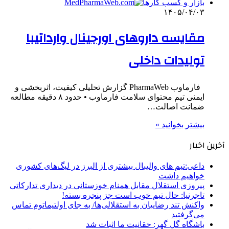
بازار و کسب کارها
۱۴۰۵/۰۴/۰۳
مقایسه داروهای اورجینال وارداتیبا
تولیدات داخلی
فارماوب PharmaWeb گزارش تحلیلی کیفیت، اثربخشی و
ایمنی تیم محتوای سلامت فارماوب • حدود ۸ دقیقه مطالعه
ضمانت اصالت…
بیشتر بخوانید »
آخرین اخبار
داعی:تیم های والیبال بیشتری از البرز در لیگ‌های کشوری
خواهیم داشت
پیروزی استقلال مقابل همنام خوزستانی در دیداری تدارکاتی
تاجرنیا: حال تیم خوب است جز پنجره بسته!
واکنش تند رضاییان به استقلالی‌ها/ به جای اولتیماتوم تماس
می‌گرفتید
باشگاه گل گهر: حقانیت ما اثبات شد