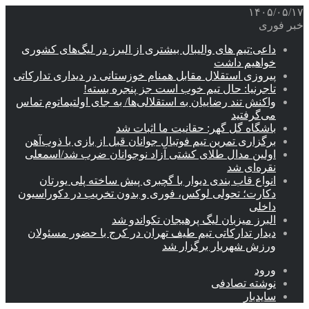
۱۴۰۵/۰۵/۱۷
خبر فوری
داعی:تیم های والیبال بیشتری از البرز در لیگ‌های کشوری
خواهیم داشت
پیروزی استقلال مقابل همنام خوزستانی در دیداری تدارکاتی
تاجرنیا: حال تیم خوب است جز پنجره بسته!
واکنش تند رضاییان به استقلالی‌ها/ به جای اولتیماتوم تماس
می‌گرفتید
باشگاه گل گهر: حقانیت ما اثبات شد
برگزاری تمرین تیم فوتبال جوانان قبل از بازی با ذوب‌آهن
اولین مدال طلای کشتی آزاد نوجوانان ضرب شد/اسمعلی
نقره‌ای شد
انواع قاب بندی دیوار با گچبری پیش ساخته پلی یورتان
دکارت؛ تحولی لوکس، فوری و بدون تخریب در دکوراسیون
داخلی
البرز میزبان لیگ پرهیجان تکواندو شد
دیدار تدارکاتی تیم طیف تهران در کرج با حضور مسئولان
ورزش شهریار برگزار شد
ورود
نوشته تصادفی
سایدبار