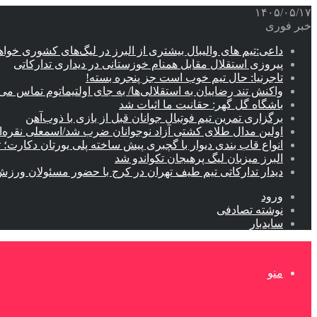
۱۴۰۵/۰۵/۱۷
خبر فوری
داعی:تیم های والیبال بیشتری از البرز در لیگ‌های کشوری خوا
پیروزی استقلال مقابل همنام خوزستانی در دیداری تدارکاتی
تاجرنیا: حال تیم خوب است جز پنجره بسته!
واکنش تند رضاییان به استقلالی‌ها/ به جای اولتیماتوم تماس می‌
باشگاه گل گهر: حقانیت ما اثبات شد
برگزاری تمرین تیم فوتبال جوانان قبل از بازی با ذوب‌آهن
اولین مدال طلای کشتی آزاد نوجوانان ضرب شد/اسمعلی نقره‌
انواع قاب بندی دیوار با گچبری پیش ساخته پلی یورتان دکارت
البرز میزبان لیگ پرهیجان تکواندو شد
دیدار تدارکاتی تیم طیف تهران در کرج با حضور مسئولان ورزش
ورود
نوشته تصادفی
سایدبار
منو