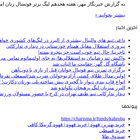
به گزارش خبرنگار مهر، هفته هجدهم لیگ برتر فوتسال زنان امشب (یکم اسفند) ا
بیشتر بخوانید »
آخرین اخبار
داعی:تیم های والیبال بیشتری از البرز در لیگ‌های کشوری خوا
پیروزی استقلال مقابل همنام خوزستانی در دیداری تدارکاتی
تاجرنیا: حال تیم خوب است جز پنجره بسته!
واکنش تند رضاییان به استقلالی‌ها/ به جای اولتیماتوم تماس می‌
باشگاه گل گهر: حقانیت ما اثبات شد
برگزاری تمرین تیم فوتبال جوانان قبل از بازی با ذوب‌آهن
اولین مدال طلای کشتی آزاد نوجوانان ضرب شد/اسمعلی نقره‌
انواع قاب بندی دیوار با گچبری پیش ساخته پلی یورتان دکارت
البرز میزبان لیگ پرهیجان تکواندو شد
دیدار تدارکاتی تیم طیف تهران در کرج با حضور مسئولان ورزش
پیوندها
https://charisma.ir/funds/kahroba
خرید بهترین قهوه | خرید قهوه | قهوه گرنیکا کافی
خرید قسطی
صندوق طلا