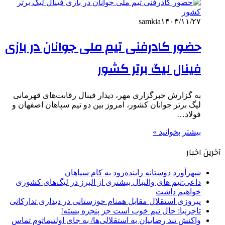
samkia
۱۴۰۳/۱۱/۲۷
حضور کادرفنی تیم ملی جوانان در بازی
فینال لیگ برتر کشور
به گزارش خبرگزاری مهر، دیدار فینال رقابت‌های قهرمانی
لیگ برتر جوانان کشور، امروز بین دو تیم سپاهان اصفهان و
فولاد…
بیشتر بخوانید »
آخرین اخبار
شهرآورد دوستانه زاینده‌رود به کام سپاهان
داعی:تیم های والیبال بیشتری از البرز در لیگ‌های کشوری
خواهیم داشت
پیروزی استقلال مقابل همنام خوزستانی در دیداری تدارکاتی
تاجرنیا: حال تیم خوب است جز پنجره بسته!
واکنش تند رضاییان به استقلالی‌ها/ به جای اولتیماتوم تماس