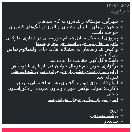
۱۴۰۵/۰۵/۱۸
خبر فوری
شهرآورد دوستانه زاینده‌رود به کام سپاهان
داعی:تیم های والیبال بیشتری از البرز در لیگ‌های کشوری
خواهیم داشت
پیروزی استقلال مقابل همنام خوزستانی در دیداری تدارکاتی
تاجرنیا: حال تیم خوب است جز پنجره بسته!
واکنش تند رضاییان به استقلالی‌ها/ به جای اولتیماتوم تماس
می‌گرفتید
باشگاه گل گهر: حقانیت ما اثبات شد
برگزاری تمرین تیم فوتبال جوانان قبل از بازی با ذوب‌آهن
اولین مدال طلای کشتی آزاد نوجوانان ضرب شد/اسمعلی
نقره‌ای شد
انواع قاب بندی دیوار با گچبری پیش ساخته پلی یورتان
دکارت؛ تحولی لوکس، فوری و بدون تخریب در دکوراسیون
داخلی
البرز میزبان لیگ پرهیجان تکواندو شد
ورود
نوشته تصادفی
سایدبار