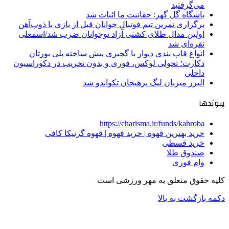
می‌گرفتید
باشگاه گل گهر: حقانیت ما اثبات شد
برگزاری تمرین تیم فوتبال جوانان قبل از بازی با ذوب‌آهن
اولین مدال طلای کشتی آزاد نوجوانان ضرب شد/اسمعلی
نقره‌ای شد
انواع قاب بندی دیوار با گچبری پیش ساخته پلی یورتان
دکارت؛ تحولی لوکس، فوری و بدون تخریب در دکوراسیون
داخلی
البرز میزبان لیگ پرهیجان تکواندو شد
پیوندها
https://charisma.ir/funds/kahroba
خرید بهترین قهوه | خرید قهوه | قهوه گرنیکا کافی
خرید قسطی
صندوق طلا
وام فوری
کلیه حقوق متعلق به مهر ورزشی است
دکمه بازگشت به بالا