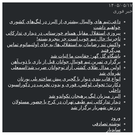
۱۴۰۵/۰۵/۱۷
خبر فوری
داعی:تیم های والیبال بیشتری از البرز در لیگ‌های کشوری
خواهیم داشت
پیروزی استقلال مقابل همنام خوزستانی در دیداری تدارکاتی
تاجرنیا: حال تیم خوب است جز پنجره بسته!
واکنش تند رضاییان به استقلالی‌ها/ به جای اولتیماتوم تماس
می‌گرفتید
باشگاه گل گهر: حقانیت ما اثبات شد
برگزاری تمرین تیم فوتبال جوانان قبل از بازی با ذوب‌آهن
اولین مدال طلای کشتی آزاد نوجوانان ضرب شد/اسمعلی
نقره‌ای شد
انواع قاب بندی دیوار با گچبری پیش ساخته پلی یورتان
دکارت؛ تحولی لوکس، فوری و بدون تخریب در دکوراسیون
داخلی
البرز میزبان لیگ پرهیجان تکواندو شد
دیدار تدارکاتی تیم طیف تهران در کرج با حضور مسئولان
ورزش شهریار برگزار شد
ورود
نوشته تصادفی
سایدبار