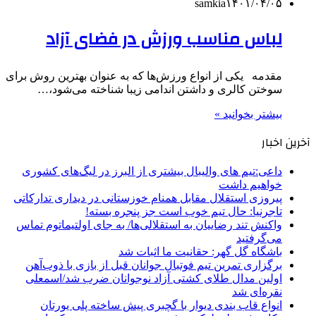
samkia
۱۴۰۱/۰۴/۰۵
لباس مناسب ورزش در فضای آزاد
مقدمه یکی از انواع ورزش‌ها که به عنوان بهترین روش برای
سوختن کالری و داشتن اندامی زیبا شناخته می‌شود،…
بیشتر بخوانید »
آخرین اخبار
داعی:تیم های والیبال بیشتری از البرز در لیگ‌های کشوری
خواهیم داشت
پیروزی استقلال مقابل همنام خوزستانی در دیداری تدارکاتی
تاجرنیا: حال تیم خوب است جز پنجره بسته!
واکنش تند رضاییان به استقلالی‌ها/ به جای اولتیماتوم تماس
می‌گرفتید
باشگاه گل گهر: حقانیت ما اثبات شد
برگزاری تمرین تیم فوتبال جوانان قبل از بازی با ذوب‌آهن
اولین مدال طلای کشتی آزاد نوجوانان ضرب شد/اسمعلی
نقره‌ای شد
انواع قاب بندی دیوار با گچبری پیش ساخته پلی یورتان