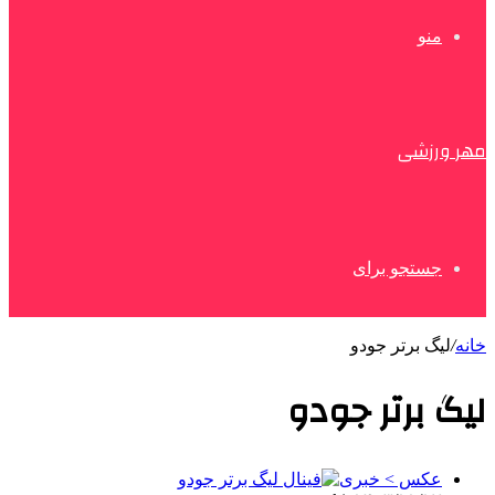
منو
مهر ورزشی
جستجو برای
خانه
/
لیگ برتر جودو
لیگ برتر جودو
عکس > خبری