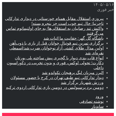
۱۴۰۵/۰۵/۱۶
خبر فوری
پیروزی استقلال مقابل همنام خوزستانی در دیداری تدارکاتی
تاجرنیا: حال تیم خوب است جز پنجره بسته!
واکنش تند رضاییان به استقلالی‌ها/ به جای اولتیماتوم تماس
می‌گرفتید
باشگاه گل گهر: حقانیت ما اثبات شد
برگزاری تمرین تیم فوتبال جوانان قبل از بازی با ذوب‌آهن
اولین مدال طلای کشتی آزاد نوجوانان ضرب شد/اسمعلی
نقره‌ای شد
انواع قاب بندی دیوار با گچبری پیش ساخته پلی یورتان
دکارت؛ تحولی لوکس، فوری و بدون تخریب در دکوراسیون
داخلی
البرز میزبان لیگ پرهیجان تکواندو شد
دیدار تدارکاتی تیم طیف تهران در کرج با حضور مسئولان
ورزش شهریار برگزار شد
دومین برد پرسپولیس در دومین بازی تدارکاتی اردوی ترکیه
ورود
نوشته تصادفی
سایدبار