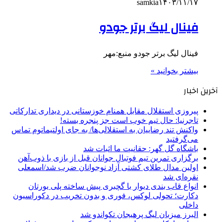
samkia
۱۴۰۳/۱۱/۱۷
فینال لیگ برتر جودو
فینال لیگ برتر جودو منبع:مهر
بیشتر بخوانید »
آخرین اخبار
پیروزی استقلال مقابل همنام خوزستانی در دیداری تدارکاتی
تاجرنیا: حال تیم خوب است جز پنجره بسته!
واکنش تند رضاییان به استقلالی‌ها/ به جای اولتیماتوم تماس
می‌گرفتید
باشگاه گل گهر: حقانیت ما اثبات شد
برگزاری تمرین تیم فوتبال جوانان قبل از بازی با ذوب‌آهن
اولین مدال طلای کشتی آزاد نوجوانان ضرب شد/اسمعلی
نقره‌ای شد
انواع قاب بندی دیوار با گچبری پیش ساخته پلی یورتان
دکارت؛ تحولی لوکس، فوری و بدون تخریب در دکوراسیون
داخلی
البرز میزبان لیگ پرهیجان تکواندو شد