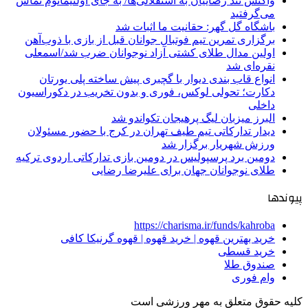
واکنش تند رضاییان به استقلالی‌ها/ به جای اولتیماتوم تماس
می‌گرفتید
باشگاه گل گهر: حقانیت ما اثبات شد
برگزاری تمرین تیم فوتبال جوانان قبل از بازی با ذوب‌آهن
اولین مدال طلای کشتی آزاد نوجوانان ضرب شد/اسمعلی
نقره‌ای شد
انواع قاب بندی دیوار با گچبری پیش ساخته پلی یورتان
دکارت؛ تحولی لوکس، فوری و بدون تخریب در دکوراسیون
داخلی
البرز میزبان لیگ پرهیجان تکواندو شد
دیدار تدارکاتی تیم طیف تهران در کرج با حضور مسئولان
ورزش شهریار برگزار شد
دومین برد پرسپولیس در دومین بازی تدارکاتی اردوی ترکیه
طلای نوجوانان جهان برای علیرضا رضایی
پیوندها
https://charisma.ir/funds/kahroba
خرید بهترین قهوه | خرید قهوه | قهوه گرنیکا کافی
خرید قسطی
صندوق طلا
وام فوری
کلیه حقوق متعلق به مهر ورزشی است