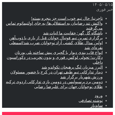
۱۴۰۵/۰۵/۱۵
خبر فوری
تاجرنیا: حال تیم خوب است جز پنجره بسته!
واکنش تند رضاییان به استقلالی‌ها/ به جای اولتیماتوم تماس
می‌گرفتید
باشگاه گل گهر: حقانیت ما اثبات شد
برگزاری تمرین تیم فوتبال جوانان قبل از بازی با ذوب‌آهن
اولین مدال طلای کشتی آزاد نوجوانان ضرب شد/اسمعلی
نقره‌ای شد
انواع قاب بندی دیوار با گچبری پیش ساخته پلی یورتان
دکارت؛ تحولی لوکس، فوری و بدون تخریب در دکوراسیون
داخلی
البرز میزبان لیگ پرهیجان تکواندو شد
دیدار تدارکاتی تیم طیف تهران در کرج با حضور مسئولان
ورزش شهریار برگزار شد
دومین برد پرسپولیس در دومین بازی تدارکاتی اردوی ترکیه
طلای نوجوانان جهان برای علیرضا رضایی
ورود
نوشته تصادفی
سایدبار