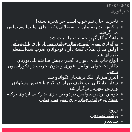
۱۴۰۵/۰۵/۱۵
خبر فوری
تاجرنیا: حال تیم خوب است جز پنجره بسته!
واکنش تند رضاییان به استقلالی‌ها/ به جای اولتیماتوم تماس
می‌گرفتید
باشگاه گل گهر: حقانیت ما اثبات شد
برگزاری تمرین تیم فوتبال جوانان قبل از بازی با ذوب‌آهن
اولین مدال طلای کشتی آزاد نوجوانان ضرب شد/اسمعلی
نقره‌ای شد
انواع قاب بندی دیوار با گچبری پیش ساخته پلی یورتان
دکارت؛ تحولی لوکس، فوری و بدون تخریب در دکوراسیون
داخلی
البرز میزبان لیگ پرهیجان تکواندو شد
دیدار تدارکاتی تیم طیف تهران در کرج با حضور مسئولان
ورزش شهریار برگزار شد
دومین برد پرسپولیس در دومین بازی تدارکاتی اردوی ترکیه
طلای نوجوانان جهان برای علیرضا رضایی
ورود
نوشته تصادفی
سایدبار