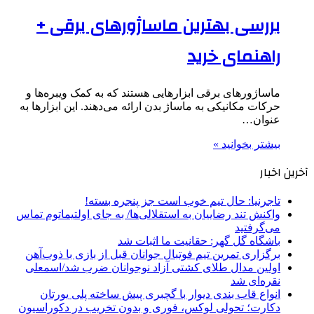
بررسی بهترین ماساژورهای برقی +
راهنمای خرید
ماساژورهای برقی ابزارهایی هستند که به کمک ویبره‌ها و
حرکات مکانیکی به ماساژ بدن ارائه می‌دهند. این ابزارها به
عنوان…
بیشتر بخوانید »
آخرین اخبار
تاجرنیا: حال تیم خوب است جز پنجره بسته!
واکنش تند رضاییان به استقلالی‌ها/ به جای اولتیماتوم تماس
می‌گرفتید
باشگاه گل گهر: حقانیت ما اثبات شد
برگزاری تمرین تیم فوتبال جوانان قبل از بازی با ذوب‌آهن
اولین مدال طلای کشتی آزاد نوجوانان ضرب شد/اسمعلی
نقره‌ای شد
انواع قاب بندی دیوار با گچبری پیش ساخته پلی یورتان
دکارت؛ تحولی لوکس، فوری و بدون تخریب در دکوراسیون