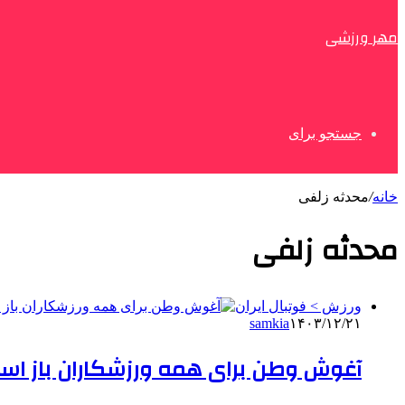
مهر ورزشی
جستجو برای
خانه
/
محدثه زلفی
محدثه زلفی
ورزش > فوتبال ایران
samkia
۱۴۰۳/۱۲/۲۱
آغوش وطن برای همه ورزشکاران باز است