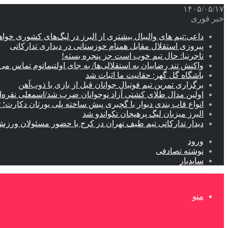
۱۴۰۵/۰۵/۱۷
خبر فوری
داعی:تیم های والیبال بیشتری از البرز در لیگ‌های کشوری خوا
پیروزی استقلال مقابل همنام خوزستانی در دیداری تدارکاتی
تاجرنیا: حال تیم خوب است جز پنجره بسته!
واکنش تند رضاییان به استقلالی‌ها/ به جای اولتیماتوم تماس می‌
باشگاه گل گهر: حقانیت ما اثبات شد
برگزاری تمرین تیم فوتبال جوانان قبل از بازی با ذوب‌آهن
اولین مدال طلای کشتی آزاد نوجوانان ضرب شد/اسمعلی نقره‌
انواع قاب بندی دیوار با گچبری پیش ساخته پلی یورتان دکارت
البرز میزبان لیگ پرهیجان تکواندو شد
دیدار تدارکاتی تیم طیف تهران در کرج با حضور مسئولان ورزش
ورود
نوشته تصادفی
سایدبار
منو