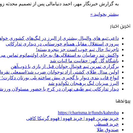
به گزارش خبرنگار مهر، احمد دنیامالی پس از تصمیم محدثه ز
بیشتر بخوانید »
آخرین اخبار
داعی:تیم های والیبال بیشتری از البرز در لیگ‌های کشوری خوا
پیروزی استقلال مقابل همنام خوزستانی در دیداری تدارکاتی
تاجرنیا: حال تیم خوب است جز پنجره بسته!
واکنش تند رضاییان به استقلالی‌ها/ به جای اولتیماتوم تماس می‌
باشگاه گل گهر: حقانیت ما اثبات شد
برگزاری تمرین تیم فوتبال جوانان قبل از بازی با ذوب‌آهن
اولین مدال طلای کشتی آزاد نوجوانان ضرب شد/اسمعلی نقره‌
انواع قاب بندی دیوار با گچبری پیش ساخته پلی یورتان دکارت
البرز میزبان لیگ پرهیجان تکواندو شد
دیدار تدارکاتی تیم طیف تهران در کرج با حضور مسئولان ورزش
پیوندها
https://charisma.ir/funds/kahroba
خرید بهترین قهوه | خرید قهوه | قهوه گرنیکا کافی
خرید قسطی
صندوق طلا