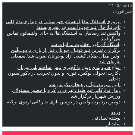
۱۴۰۵/۰۵/۱۶
خبر فوری
پیروزی استقلال مقابل همنام خوزستانی در دیداری تدارکاتی
تاجرنیا: حال تیم خوب است جز پنجره بسته!
واکنش تند رضاییان به استقلالی‌ها/ به جای اولتیماتوم تماس
می‌گرفتید
باشگاه گل گهر: حقانیت ما اثبات شد
برگزاری تمرین تیم فوتبال جوانان قبل از بازی با ذوب‌آهن
اولین مدال طلای کشتی آزاد نوجوانان ضرب شد/اسمعلی
نقره‌ای شد
انواع قاب بندی دیوار با گچبری پیش ساخته پلی یورتان
دکارت؛ تحولی لوکس، فوری و بدون تخریب در دکوراسیون
داخلی
البرز میزبان لیگ پرهیجان تکواندو شد
دیدار تدارکاتی تیم طیف تهران در کرج با حضور مسئولان
ورزش شهریار برگزار شد
دومین برد پرسپولیس در دومین بازی تدارکاتی اردوی ترکیه
ورود
نوشته تصادفی
سایدبار