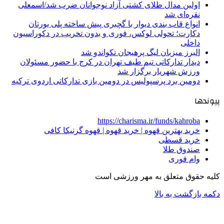
اولین مدال طلای کشتی آزاد نوجوانان ضرب شد/اسمعلی
نقره‌ای شد
انواع قاب بندی دیوار با گچبری پیش ساخته پلی یورتان
دکارت؛ تحولی لوکس، فوری و بدون تخریب در دکوراسیون
داخلی
البرز میزبان لیگ پرهیجان تکواندو شد
دیدار تدارکاتی تیم طیف تهران در کرج با حضور مسئولان
ورزش شهریار برگزار شد
دومین برد پرسپولیس در دومین بازی تدارکاتی اردوی ترکیه
پیوندها
https://charisma.ir/funds/kahroba
خرید بهترین قهوه | خرید قهوه | قهوه گرنیکا کافی
خرید قسطی
صندوق طلا
وام فوری
کلیه حقوق متعلق به مهر ورزشی است
دکمه بازگشت به بالا