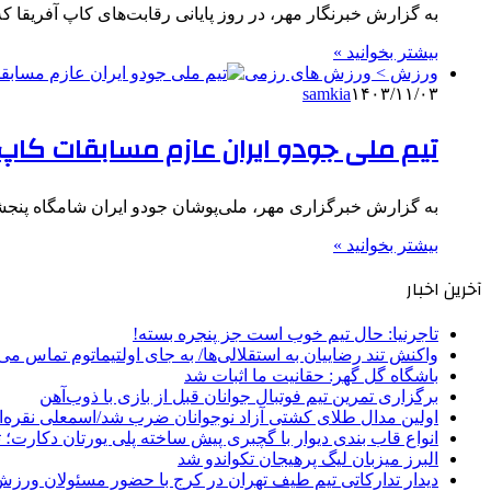
به گزارش خبرنگار مهر، در روز پایانی رقابت‌های کاپ آفریقا ک
بیشتر بخوانید »
ورزش > ورزش های رزمی
samkia
۱۴۰۳/۱۱/۰۳
تیم ملی جودو ایران عازم مسابقات کاپ 
به گزارش خبرگزاری مهر، ملی‌پوشان جودو ایران شامگاه پنجشن
بیشتر بخوانید »
آخرین اخبار
تاجرنیا: حال تیم خوب است جز پنجره بسته!
واکنش تند رضاییان به استقلالی‌ها/ به جای اولتیماتوم تماس می‌
باشگاه گل گهر: حقانیت ما اثبات شد
برگزاری تمرین تیم فوتبال جوانان قبل از بازی با ذوب‌آهن
اولین مدال طلای کشتی آزاد نوجوانان ضرب شد/اسمعلی نقره‌
انواع قاب بندی دیوار با گچبری پیش ساخته پلی یورتان دکارت
البرز میزبان لیگ پرهیجان تکواندو شد
دیدار تدارکاتی تیم طیف تهران در کرج با حضور مسئولان ورزش