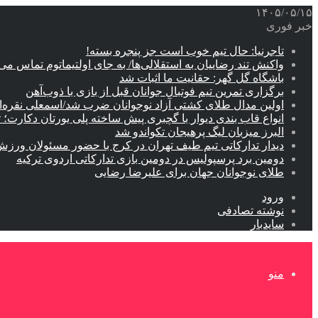
۱۴۰۵/۰۵/۱۵
خبر فوری
تاجرنیا: حال تیم خوب است جز پنجره بسته!
واکنش تند رضاییان به استقلالی‌ها/ به جای اولتیماتوم تماس می‌
باشگاه گل گهر: حقانیت ما اثبات شد
برگزاری تمرین تیم فوتبال جوانان قبل از بازی با ذوب‌آهن
اولین مدال طلای کشتی آزاد نوجوانان ضرب شد/اسمعلی نقره‌
انواع قاب بندی دیوار با گچبری پیش ساخته پلی یورتان دکارت
البرز میزبان لیگ پرهیجان تکواندو شد
دیدار تدارکاتی تیم طیف تهران در کرج با حضور مسئولان ورزش
دومین برد پرسپولیس در دومین بازی تدارکاتی اردوی ترکیه
طلای نوجوانان جهان برای علیرضا رضایی
ورود
نوشته تصادفی
سایدبار
منو