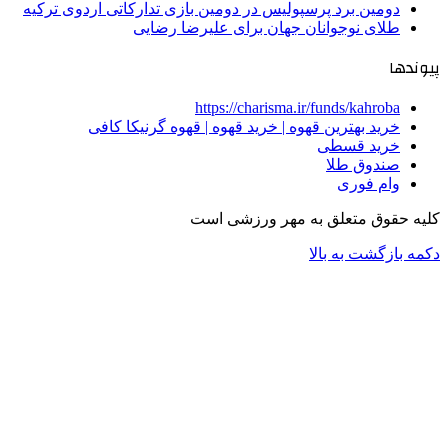
دومین برد پرسپولیس در دومین بازی تدارکاتی اردوی ترکیه
طلای نوجوانان جهان برای علیرضا رضایی
پیوندها
https://charisma.ir/funds/kahroba
خرید بهترین قهوه | خرید قهوه | قهوه گرنیکا کافی
خرید قسطی
صندوق طلا
وام فوری
کلیه حقوق متعلق به مهر ورزشی است
دکمه بازگشت به بالا