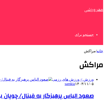
مهر ورزشی
جستجو برای
خانه
/
مراکش
مراکش
ورزش > ورزش های رزمی
samkia
۱۴۰۳/۱۱/۰۵
صعود الیاس پرهیزگار به فینال/ چوپان بر