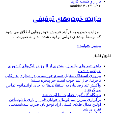
بازار و کسب کارها
samkia
۱۴۰۲/۱۰/۲۶
مزایده خودروهای توقیفی
مزایده خودرو به فرآیند فروش خودروهایی اطلاق می شود
که توسط نهادهای دولتی توقیف شده اند و به صورت…
بیشتر بخوانید »
آخرین اخبار
داعی:تیم های والیبال بیشتری از البرز در لیگ‌های کشوری
خواهیم داشت
پیروزی استقلال مقابل همنام خوزستانی در دیداری تدارکاتی
تاجرنیا: حال تیم خوب است جز پنجره بسته!
واکنش تند رضاییان به استقلالی‌ها/ به جای اولتیماتوم تماس
می‌گرفتید
باشگاه گل گهر: حقانیت ما اثبات شد
برگزاری تمرین تیم فوتبال جوانان قبل از بازی با ذوب‌آهن
اولین مدال طلای کشتی آزاد نوجوانان ضرب شد/اسمعلی
نقره‌ای شد