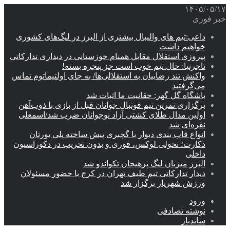
۱۴۰۵/۰۵/۱۷
خبر فوری
داعی:تیم های والیبال بیشتری از البرز در لیگ‌های کشوری
خواهیم داشت
پیروزی استقلال مقابل همنام خوزستانی در دیداری تدارکاتی
تاجرنیا: حال تیم خوب است جز پنجره بسته!
واکنش تند رضاییان به استقلالی‌ها/ به جای اولتیماتوم تماس
می‌گرفتید
باشگاه گل گهر: حقانیت ما اثبات شد
برگزاری تمرین تیم فوتبال جوانان قبل از بازی با ذوب‌آهن
اولین مدال طلای کشتی آزاد نوجوانان ضرب شد/اسمعلی
نقره‌ای شد
انواع قاب بندی دیوار با گچبری پیش ساخته پلی یورتان
دکارت؛ تحولی لوکس، فوری و بدون تخریب در دکوراسیون
داخلی
البرز میزبان لیگ پرهیجان تکواندو شد
دیدار تدارکاتی تیم طیف تهران در کرج با حضور مسئولان
ورزش شهریار برگزار شد
ورود
نوشته تصادفی
سایدبار