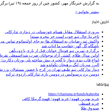
به گزارش خبرنگار مهر، کشور چین از روز جمعه (۱۹ تیر) برگزارکننده رقابت جهانی میان ۳۲ تیم والیبال نشسته است…
بیشتر بخوانید »
آخرین اخبار
پیروزی استقلال مقابل همنام خوزستانی در دیداری تدارکاتی
تاجرنیا: حال تیم خوب است جز پنجره بسته!
واکنش تند رضاییان به استقلالی‌ها/ به جای اولتیماتوم تماس می‌
باشگاه گل گهر: حقانیت ما اثبات شد
برگزاری تمرین تیم فوتبال جوانان قبل از بازی با ذوب‌آهن
اولین مدال طلای کشتی آزاد نوجوانان ضرب شد/اسمعلی نقره‌
انواع قاب بندی دیوار با گچبری پیش ساخته پلی یورتان دکارت
البرز میزبان لیگ پرهیجان تکواندو شد
دیدار تدارکاتی تیم طیف تهران در کرج با حضور مسئولان ورزش
دومین برد پرسپولیس در دومین بازی تدارکاتی اردوی ترکیه
پیوندها
https://charisma.ir/funds/kahroba
خرید بهترین قهوه | خرید قهوه | قهوه گرنیکا کافی
خرید قسطی
صندوق طلا