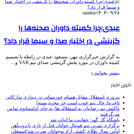
samkia
۱۴۰۴/۰۹/۲۸
عبدی:چرا کمیته داوران صحنه‌ها را
گزینشی در اختیار صدا و سیما قرار داد؟
به گزارش خبرگزاری مهر، مسعود عبدی در رابطه با تصمیم
کمیته داوران در مورد پخش گزینشی صدای تیم VAR و…
بیشتر بخوانید »
آخرین اخبار
پیروزی استقلال مقابل همنام خوزستانی در دیداری تدارکاتی
تاجرنیا: حال تیم خوب است جز پنجره بسته!
واکنش تند رضاییان به استقلالی‌ها/ به جای اولتیماتوم تماس
می‌گرفتید
باشگاه گل گهر: حقانیت ما اثبات شد
برگزاری تمرین تیم فوتبال جوانان قبل از بازی با ذوب‌آهن
اولین مدال طلای کشتی آزاد نوجوانان ضرب شد/اسمعلی