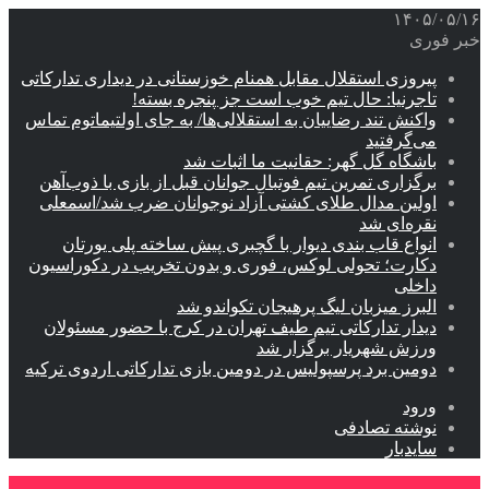
۱۴۰۵/۰۵/۱۶
خبر فوری
پیروزی استقلال مقابل همنام خوزستانی در دیداری تدارکاتی
تاجرنیا: حال تیم خوب است جز پنجره بسته!
واکنش تند رضاییان به استقلالی‌ها/ به جای اولتیماتوم تماس
می‌گرفتید
باشگاه گل گهر: حقانیت ما اثبات شد
برگزاری تمرین تیم فوتبال جوانان قبل از بازی با ذوب‌آهن
اولین مدال طلای کشتی آزاد نوجوانان ضرب شد/اسمعلی
نقره‌ای شد
انواع قاب بندی دیوار با گچبری پیش ساخته پلی یورتان
دکارت؛ تحولی لوکس، فوری و بدون تخریب در دکوراسیون
داخلی
البرز میزبان لیگ پرهیجان تکواندو شد
دیدار تدارکاتی تیم طیف تهران در کرج با حضور مسئولان
ورزش شهریار برگزار شد
دومین برد پرسپولیس در دومین بازی تدارکاتی اردوی ترکیه
ورود
نوشته تصادفی
سایدبار