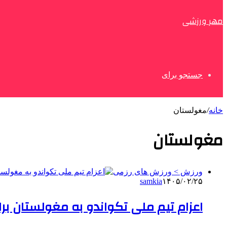
مهر ورزشی
جستجو برای
خانه
/
مغولستان
مغولستان
ورزش > ورزش های رزمی
samkia
۱۴۰۵/۰۲/۲۵
اعزام تیم ملی تکواندو به مغولستان بر