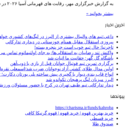
به گزارش خبرگزاری مهر، رقابت های قهرمانی آسیا ۲۰۲۶ در سه بخش پومسه، کیوروگی و پاراتکواندو ۲۹ اردیبهشت ماه تا…
بیشتر بخوانید »
آخرین اخبار
داعی:تیم های والیبال بیشتری از البرز در لیگ‌های کشوری خوا
پیروزی استقلال مقابل همنام خوزستانی در دیداری تدارکاتی
تاجرنیا: حال تیم خوب است جز پنجره بسته!
واکنش تند رضاییان به استقلالی‌ها/ به جای اولتیماتوم تماس می‌
باشگاه گل گهر: حقانیت ما اثبات شد
برگزاری تمرین تیم فوتبال جوانان قبل از بازی با ذوب‌آهن
اولین مدال طلای کشتی آزاد نوجوانان ضرب شد/اسمعلی نقره‌
انواع قاب بندی دیوار با گچبری پیش ساخته پلی یورتان دکارت
البرز میزبان لیگ پرهیجان تکواندو شد
دیدار تدارکاتی تیم طیف تهران در کرج با حضور مسئولان ورزش
پیوندها
https://charisma.ir/funds/kahroba
خرید بهترین قهوه | خرید قهوه | قهوه گرنیکا کافی
خرید قسطی
صندوق طلا