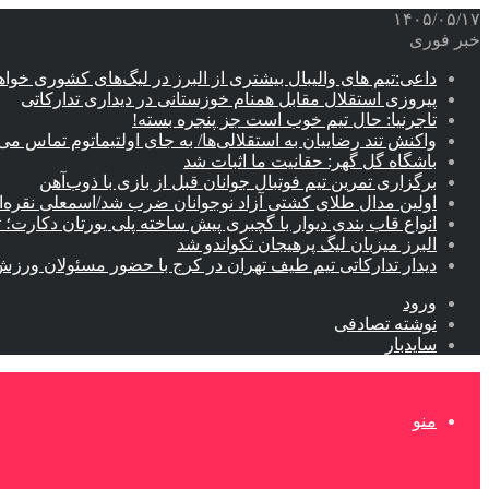
۱۴۰۵/۰۵/۱۷
خبر فوری
داعی:تیم های والیبال بیشتری از البرز در لیگ‌های کشوری خوا
پیروزی استقلال مقابل همنام خوزستانی در دیداری تدارکاتی
تاجرنیا: حال تیم خوب است جز پنجره بسته!
واکنش تند رضاییان به استقلالی‌ها/ به جای اولتیماتوم تماس می‌
باشگاه گل گهر: حقانیت ما اثبات شد
برگزاری تمرین تیم فوتبال جوانان قبل از بازی با ذوب‌آهن
اولین مدال طلای کشتی آزاد نوجوانان ضرب شد/اسمعلی نقره‌
انواع قاب بندی دیوار با گچبری پیش ساخته پلی یورتان دکارت
البرز میزبان لیگ پرهیجان تکواندو شد
دیدار تدارکاتی تیم طیف تهران در کرج با حضور مسئولان ورزش
ورود
نوشته تصادفی
سایدبار
منو