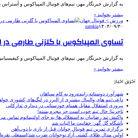
به گزارش خبرنگار مهر، تیم‌های فوتبال المپیاکوس و آستراس در هفته 
بیشتر بخوانید »
ورزش > فوتبال جهان
samkia
۱۴۰۴/۰۹/۳۰
تساوی المپیاکوس با گلزنی طارمی در ل
به گزارش خبرنگار مهر. تیم‌های فوتبال المپیاکوس و کیفیسیاس در هف
بیشتر بخوانید »
آخرین اخبار
شهرآورد دوستانه زاینده‌رود به کام سپاهان
داعی:تیم های والیبال بیشتری از البرز در لیگ‌های کشوری خوا
پیروزی استقلال مقابل همنام خوزستانی در دیداری تدارکاتی
تاجرنیا: حال تیم خوب است جز پنجره بسته!
واکنش تند رضاییان به استقلالی‌ها/ به جای اولتیماتوم تماس می‌
باشگاه گل گهر: حقانیت ما اثبات شد
برگزاری تمرین تیم فوتبال جوانان قبل از بازی با ذوب‌آهن
اولین مدال طلای کشتی آزاد نوجوانان ضرب شد/اسمعلی نقره‌