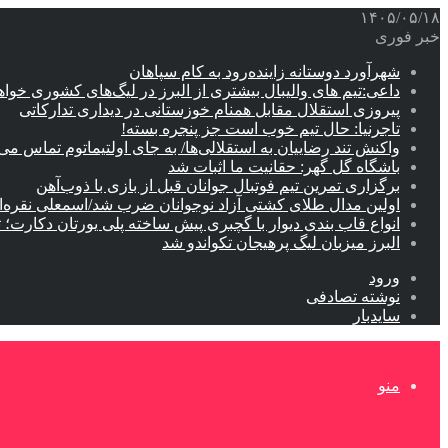
۱۴۰۵/۰۵/۱۸
خبر فوری
شهرآورد دوستانه زاینده‌رود به کام سپاهان
داعی:تیم های والیبال بیشتری از البرز در لیگ‌های کشوری خوا
پیروزی استقلال مقابل همنام خوزستانی در دیداری تدارکاتی
تاجرنیا: حال تیم خوب است جز پنجره بسته!
واکنش تند رضاییان به استقلالی‌ها/ به جای اولتیماتوم تماس می‌
باشگاه گل گهر: حقانیت ما اثبات شد
برگزاری تمرین تیم فوتبال جوانان قبل از بازی با ذوب‌آهن
اولین مدال طلای کشتی آزاد نوجوانان ضرب شد/اسمعلی نقره‌
انواع قاب بندی دیوار با گچبری پیش ساخته پلی یورتان دکارت
البرز میزبان لیگ پرهیجان تکواندو شد
ورود
نوشته تصادفی
سایدبار
منو