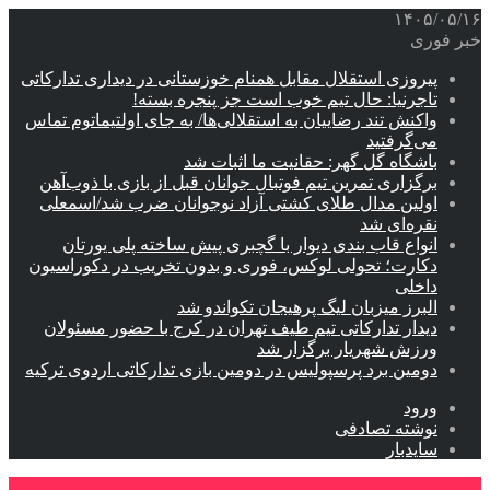
۱۴۰۵/۰۵/۱۶
خبر فوری
پیروزی استقلال مقابل همنام خوزستانی در دیداری تدارکاتی
تاجرنیا: حال تیم خوب است جز پنجره بسته!
واکنش تند رضاییان به استقلالی‌ها/ به جای اولتیماتوم تماس
می‌گرفتید
باشگاه گل گهر: حقانیت ما اثبات شد
برگزاری تمرین تیم فوتبال جوانان قبل از بازی با ذوب‌آهن
اولین مدال طلای کشتی آزاد نوجوانان ضرب شد/اسمعلی
نقره‌ای شد
انواع قاب بندی دیوار با گچبری پیش ساخته پلی یورتان
دکارت؛ تحولی لوکس، فوری و بدون تخریب در دکوراسیون
داخلی
البرز میزبان لیگ پرهیجان تکواندو شد
دیدار تدارکاتی تیم طیف تهران در کرج با حضور مسئولان
ورزش شهریار برگزار شد
دومین برد پرسپولیس در دومین بازی تدارکاتی اردوی ترکیه
ورود
نوشته تصادفی
سایدبار