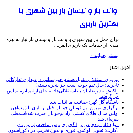
وانت بار و نیسان بار بین شهری با
بهترین باربری
برای حمل بار بین شهری با وانت بار و نیسان بار نیاز به بهره
مندی از خدمات یک باربری ایمن…
بیشتر بخوانید »
آخرین اخبار
پیروزی استقلال مقابل همنام خوزستانی در دیداری تدارکاتی
تاجرنیا: حال تیم خوب است جز پنجره بسته!
واکنش تند رضاییان به استقلالی‌ها/ به جای اولتیماتوم تماس
می‌گرفتید
باشگاه گل گهر: حقانیت ما اثبات شد
برگزاری تمرین تیم فوتبال جوانان قبل از بازی با ذوب‌آهن
اولین مدال طلای کشتی آزاد نوجوانان ضرب شد/اسمعلی
نقره‌ای شد
انواع قاب بندی دیوار با گچبری پیش ساخته پلی یورتان
دکارت؛ تحولی لوکس، فوری و بدون تخریب در دکوراسیون