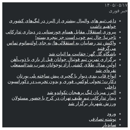
۱۴۰۵/۰۵/۱۷
خبر فوری
داعی:تیم های والیبال بیشتری از البرز در لیگ‌های کشوری
خواهیم داشت
پیروزی استقلال مقابل همنام خوزستانی در دیداری تدارکاتی
تاجرنیا: حال تیم خوب است جز پنجره بسته!
واکنش تند رضاییان به استقلالی‌ها/ به جای اولتیماتوم تماس
می‌گرفتید
باشگاه گل گهر: حقانیت ما اثبات شد
برگزاری تمرین تیم فوتبال جوانان قبل از بازی با ذوب‌آهن
اولین مدال طلای کشتی آزاد نوجوانان ضرب شد/اسمعلی
نقره‌ای شد
انواع قاب بندی دیوار با گچبری پیش ساخته پلی یورتان
دکارت؛ تحولی لوکس، فوری و بدون تخریب در دکوراسیون
داخلی
البرز میزبان لیگ پرهیجان تکواندو شد
دیدار تدارکاتی تیم طیف تهران در کرج با حضور مسئولان
ورزش شهریار برگزار شد
ورود
نوشته تصادفی
سایدبار