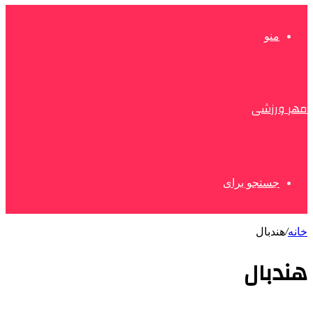
منو
مهر ورزشی
جستجو برای
خانه
/
هندبال
هندبال