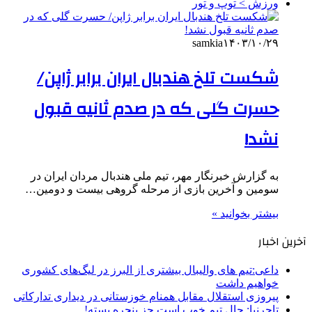
ورزش > توپ و تور
samkia
۱۴۰۳/۱۰/۲۹
شکست تلخ هندبال ایران برابر ژاپن/
حسرت گلی که در صدم ثانیه قبول
نشد!
به گزارش خبرنگار مهر، تیم ملی هندبال مردان ایران در
سومین و آخرین بازی از مرحله گروهی بیست و دومین…
بیشتر بخوانید »
آخرین اخبار
داعی:تیم های والیبال بیشتری از البرز در لیگ‌های کشوری
خواهیم داشت
پیروزی استقلال مقابل همنام خوزستانی در دیداری تدارکاتی
تاجرنیا: حال تیم خوب است جز پنجره بسته!