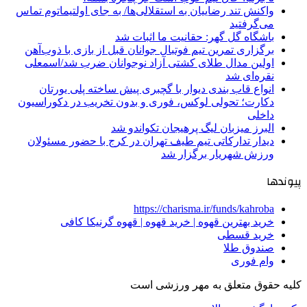
واکنش تند رضاییان به استقلالی‌ها/ به جای اولتیماتوم تماس
می‌گرفتید
باشگاه گل گهر: حقانیت ما اثبات شد
برگزاری تمرین تیم فوتبال جوانان قبل از بازی با ذوب‌آهن
اولین مدال طلای کشتی آزاد نوجوانان ضرب شد/اسمعلی
نقره‌ای شد
انواع قاب بندی دیوار با گچبری پیش ساخته پلی یورتان
دکارت؛ تحولی لوکس، فوری و بدون تخریب در دکوراسیون
داخلی
البرز میزبان لیگ پرهیجان تکواندو شد
دیدار تدارکاتی تیم طیف تهران در کرج با حضور مسئولان
ورزش شهریار برگزار شد
پیوندها
https://charisma.ir/funds/kahroba
خرید بهترین قهوه | خرید قهوه | قهوه گرنیکا کافی
خرید قسطی
صندوق طلا
وام فوری
کلیه حقوق متعلق به مهر ورزشی است