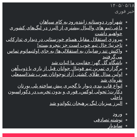
۱۴۰۵/۰۵/۱۸
خبر فوری
شهرآورد دوستانه زاینده‌رود به کام سپاهان
داعی:تیم های والیبال بیشتری از البرز در لیگ‌های کشوری
خواهیم داشت
پیروزی استقلال مقابل همنام خوزستانی در دیداری تدارکاتی
تاجرنیا: حال تیم خوب است جز پنجره بسته!
واکنش تند رضاییان به استقلالی‌ها/ به جای اولتیماتوم تماس
می‌گرفتید
باشگاه گل گهر: حقانیت ما اثبات شد
برگزاری تمرین تیم فوتبال جوانان قبل از بازی با ذوب‌آهن
اولین مدال طلای کشتی آزاد نوجوانان ضرب شد/اسمعلی
نقره‌ای شد
انواع قاب بندی دیوار با گچبری پیش ساخته پلی یورتان
دکارت؛ تحولی لوکس، فوری و بدون تخریب در دکوراسیون
داخلی
البرز میزبان لیگ پرهیجان تکواندو شد
ورود
نوشته تصادفی
سایدبار