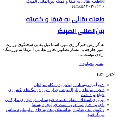
samkia
۱۴۰۳/۱۲/۱۶
طعنه بقائی به فیفا و کمیته
بین‌المللی المپیک
به گزارش خبرگزاری مهر، اسماعیل بقایی سخنگوی وزارت
امور خارجه با انتشار تصاویر تجاوز نظامی آمریکا به ورزشگاه
آزادی نوشت:…
بیشتر بخوانید »
آخرین اخبار
شهرآورد دوستانه زاینده‌رود به کام سپاهان
داعی:تیم های والیبال بیشتری از البرز در لیگ‌های کشوری
خواهیم داشت
پیروزی استقلال مقابل همنام خوزستانی در دیداری تدارکاتی
تاجرنیا: حال تیم خوب است جز پنجره بسته!
واکنش تند رضاییان به استقلالی‌ها/ به جای اولتیماتوم تماس
می‌گرفتید