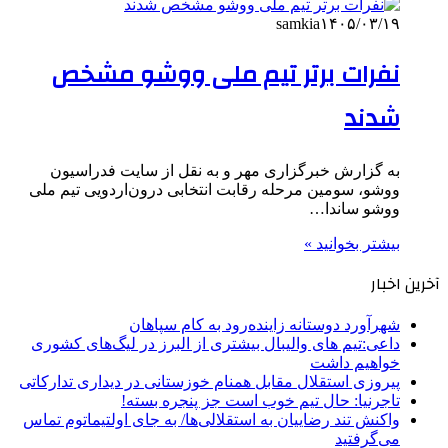
samkia
۱۴۰۵/۰۳/۱۹
نفرات برتر تیم ملی ووشو مشخص
شدند
به گزارش خبرگزاری مهر و به نقل از سایت فدراسیون
ووشو، سومین مرحله رقابت انتخابی درون‌اردویی تیم ملی
ووشو ساندا…
بیشتر بخوانید »
آخرین اخبار
شهرآورد دوستانه زاینده‌رود به کام سپاهان
داعی:تیم های والیبال بیشتری از البرز در لیگ‌های کشوری
خواهیم داشت
پیروزی استقلال مقابل همنام خوزستانی در دیداری تدارکاتی
تاجرنیا: حال تیم خوب است جز پنجره بسته!
واکنش تند رضاییان به استقلالی‌ها/ به جای اولتیماتوم تماس
می‌گرفتید