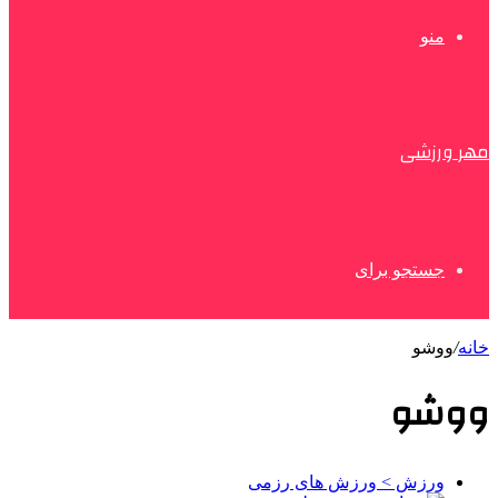
منو
مهر ورزشی
جستجو برای
خانه
/
ووشو
ووشو
ورزش > ورزش های رزمی