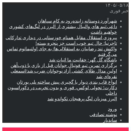
۱۴۰۵/۰۵/۱۸
خبر فوری
شهرآورد دوستانه زاینده‌رود به کام سپاهان
داعی:تیم های والیبال بیشتری از البرز در لیگ‌های کشوری
خواهیم داشت
پیروزی استقلال مقابل همنام خوزستانی در دیداری تدارکاتی
تاجرنیا: حال تیم خوب است جز پنجره بسته!
واکنش تند رضاییان به استقلالی‌ها/ به جای اولتیماتوم تماس
می‌گرفتید
باشگاه گل گهر: حقانیت ما اثبات شد
برگزاری تمرین تیم فوتبال جوانان قبل از بازی با ذوب‌آهن
اولین مدال طلای کشتی آزاد نوجوانان ضرب شد/اسمعلی
نقره‌ای شد
انواع قاب بندی دیوار با گچبری پیش ساخته پلی یورتان
دکارت؛ تحولی لوکس، فوری و بدون تخریب در دکوراسیون
داخلی
البرز میزبان لیگ پرهیجان تکواندو شد
ورود
نوشته تصادفی
سایدبار