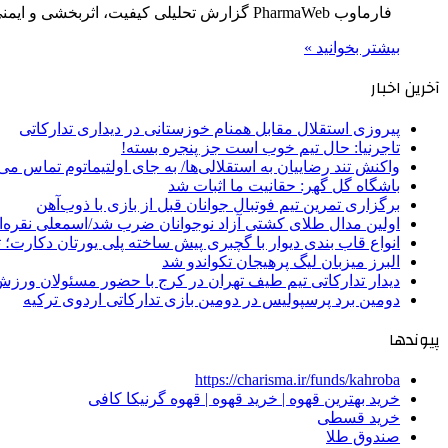
فارماوب PharmaWeb گزارش تحلیلی کیفیت، اثربخشی و ایمنی تیم محتوای سلامت فارماوب • حدود ۸ دقیقه مطالعه ضمانت اصالت…
بیشتر بخوانید »
آخرین اخبار
پیروزی استقلال مقابل همنام خوزستانی در دیداری تدارکاتی
تاجرنیا: حال تیم خوب است جز پنجره بسته!
واکنش تند رضاییان به استقلالی‌ها/ به جای اولتیماتوم تماس می‌
باشگاه گل گهر: حقانیت ما اثبات شد
برگزاری تمرین تیم فوتبال جوانان قبل از بازی با ذوب‌آهن
اولین مدال طلای کشتی آزاد نوجوانان ضرب شد/اسمعلی نقره‌
انواع قاب بندی دیوار با گچبری پیش ساخته پلی یورتان دکارت
البرز میزبان لیگ پرهیجان تکواندو شد
دیدار تدارکاتی تیم طیف تهران در کرج با حضور مسئولان ورزش
دومین برد پرسپولیس در دومین بازی تدارکاتی اردوی ترکیه
پیوندها
https://charisma.ir/funds/kahroba
خرید بهترین قهوه | خرید قهوه | قهوه گرنیکا کافی
خرید قسطی
صندوق طلا