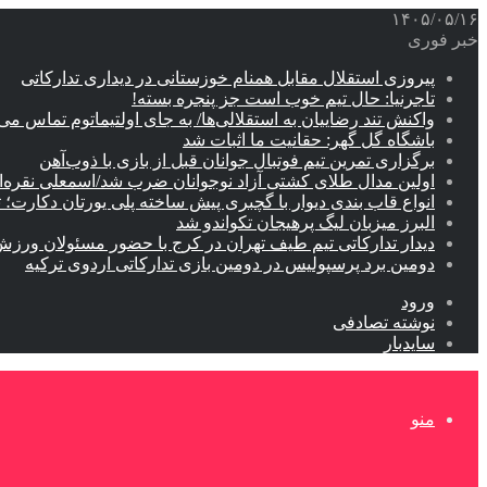
۱۴۰۵/۰۵/۱۶
خبر فوری
پیروزی استقلال مقابل همنام خوزستانی در دیداری تدارکاتی
تاجرنیا: حال تیم خوب است جز پنجره بسته!
واکنش تند رضاییان به استقلالی‌ها/ به جای اولتیماتوم تماس می‌
باشگاه گل گهر: حقانیت ما اثبات شد
برگزاری تمرین تیم فوتبال جوانان قبل از بازی با ذوب‌آهن
اولین مدال طلای کشتی آزاد نوجوانان ضرب شد/اسمعلی نقره‌
انواع قاب بندی دیوار با گچبری پیش ساخته پلی یورتان دکارت
البرز میزبان لیگ پرهیجان تکواندو شد
دیدار تدارکاتی تیم طیف تهران در کرج با حضور مسئولان ورزش
دومین برد پرسپولیس در دومین بازی تدارکاتی اردوی ترکیه
ورود
نوشته تصادفی
سایدبار
منو